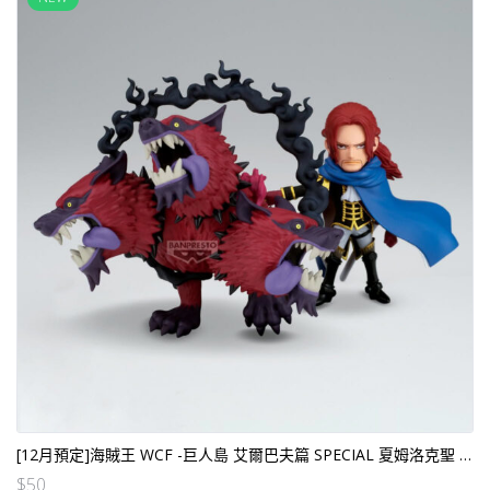
[12月預定]海賊王 WCF -巨人島 艾爾巴夫篇 SPECIAL 夏姆洛克聖 (行）[全數HK$110/訂$50]
$
50