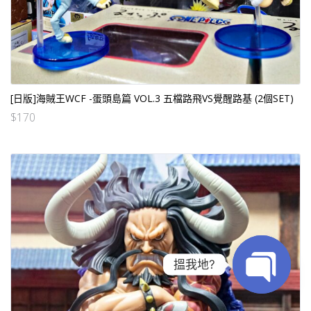
[日版]海賊王WCF -蛋頭島篇 VOL.3 五檔路飛VS覺醒路基 (2個SET)
$
170
搵我地?
Open