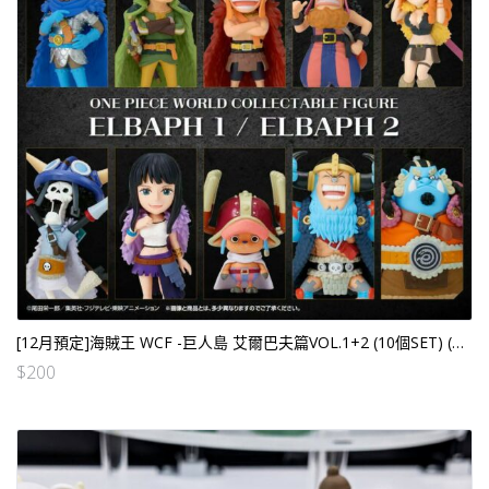
[12月預定]海賊王 WCF -巨人島 艾爾巴夫篇VOL.1+2 (10個SET) (行) [全數HK$570/訂金$200]
$
200