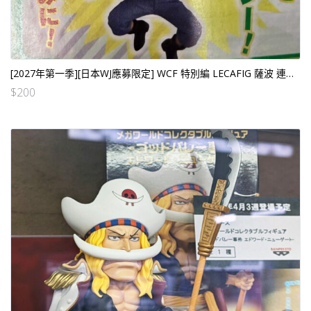
[2027年第一季][日本WJ應募限定] WCF 特別編 LECAFIG 薩波 連海賊王咭座及SP卡一張[日版] [全數HK$350/訂金$200]
$
200