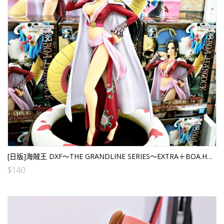
[日版]海賊王 DXF～THE GRANDLINE SERIES～EXTRA＋BOA.HANCOCK 女帝
$
140