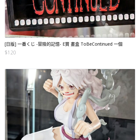
[日版] 一番くじ -冒險的記憶- E賞 畫盒 ToBeContinued 一個
$
120