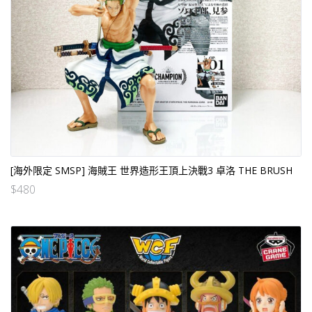
[海外限定 SMSP] 海賊王 世界造形王頂上決戰3 卓洛 THE BRUSH
$
480