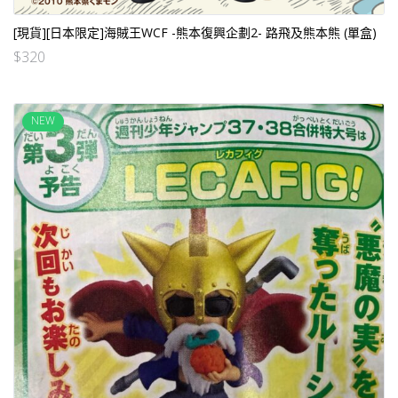
[現貨][日本限定]海賊王WCF -熊本復興企劃2- 路飛及熊本熊 (單盒)
$
320
NEW