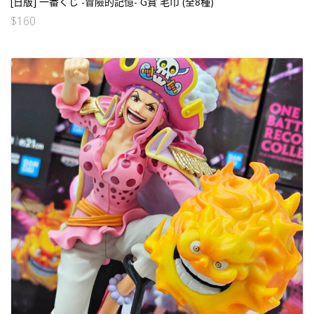
[日版] 一番くじ -冒險的記憶- G賞 毛巾 (全8種)
$
160