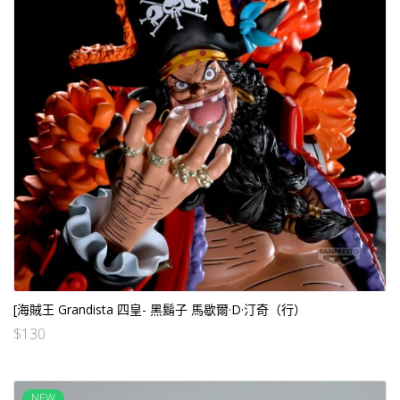
[海賊王 Grandista 四皇- 黑鬍子 馬歇爾·D·汀奇（行）
$
130
NEW