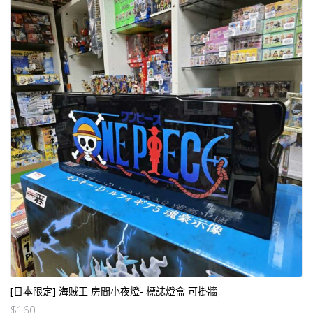
[日本限定] 海賊王 房間小夜燈- 標誌燈盒 可掛牆
$
160