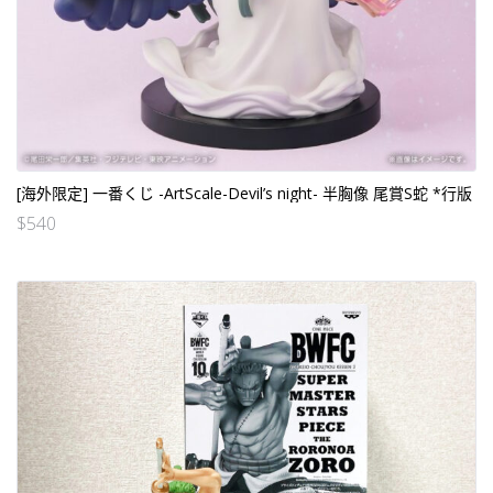
[海外限定] 一番くじ -ArtScale-Devil’s night- 半胸像 尾賞S蛇 *行版
$
540