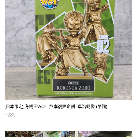
[日本限定]海賊王WCF -熊本復興企劃- 卓洛銅像 (單個)
$
280