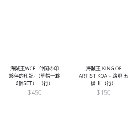
海賊王WCF –仲間の印
海賊王 KING OF
夥伴的印記-（草帽一夥
ARTIST KOA – 路飛 五
6個SET） （行）
檔 Ⅱ（行）
$
450
$
150