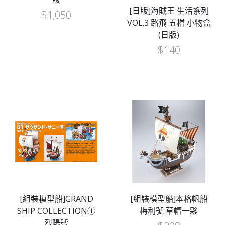
[日版]海賊王 生活系列
$
1,050
VOL.3 路飛 五檔 小物盒
(日版)
$
140
[組裝模型船]GRAND
[組裝模型船]本格帆船
SHIP COLLECTION①
梅利號 草帽一夥
烈陽號