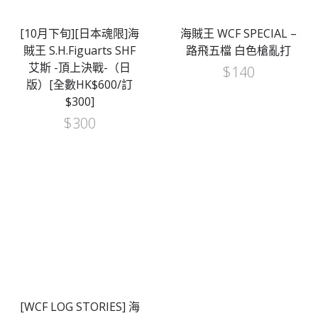
[10月下旬][日本魂限]海
海賊王 WCF SPECIAL –
賊王 S.H.Figuarts SHF
路飛五檔 白色槍亂打
艾斯 -頂上決戰-（日
$
140
版）[全數HK$600/訂
$300]
$
300
[WCF LOG STORIES] 海