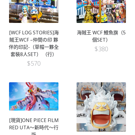
[WCF LOG STORIES]海
海賊王 WCF 鯉魚旗（5
賊王WCF –仲間の印 夥
個SET）
伴的印記-（草帽一夥全
$
380
套裝8人SET） （行）
$
570
[現貨]ONE PIECE FILM
RED UTA～新時代～行
版