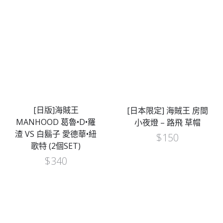
[日版]海賊王
[日本限定] 海賊王 房間
MANHOOD 葛魯•D•羅
小夜燈 – 路飛 草帽
渣 VS 白鬍子 愛德華•紐
$
150
歌特 (2個SET)
$
340