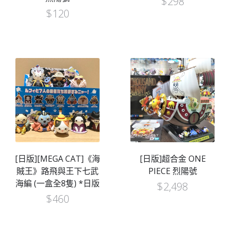
$
298
$
120
[日版][MEGA CAT]《海
[日版]超合金 ONE
賊王》路飛與王下七武
PIECE 烈陽號
海編 (一盒全8隻) *日版
$
2,498
$
460