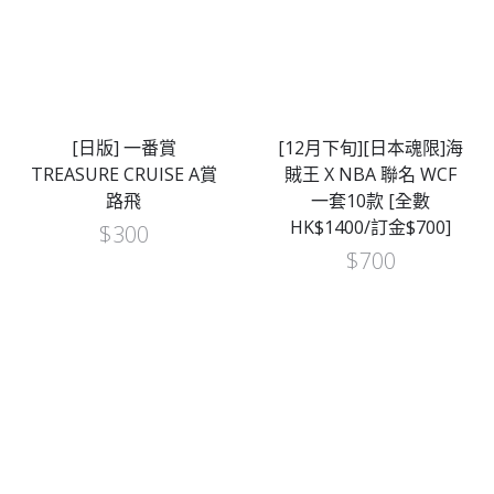
[日版] 一番賞
[12月下旬][日本魂限]海
TREASURE CRUISE A賞
賊王 X NBA 聯名 WCF
路飛
一套10款 [全數
HK$1400/訂金$700]
$
300
$
700