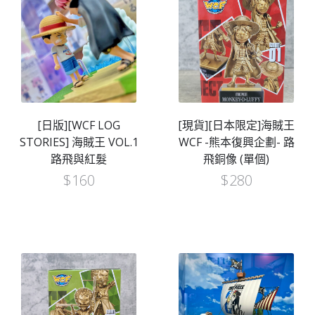
[日版][WCF LOG
[現貨][日本限定]海賊王
STORIES] 海賊王 VOL.1
WCF -熊本復興企劃- 路
路飛與紅髮
飛銅像 (單個)
$
160
$
280