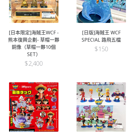
[日本限定]海賊王WCF -
[日版]海賊王 WCF
熊本復興企劃- 草帽一夥
SPECIAL 路飛五檔
銅像（草帽一夥10個
$
150
SET）
$
2,400