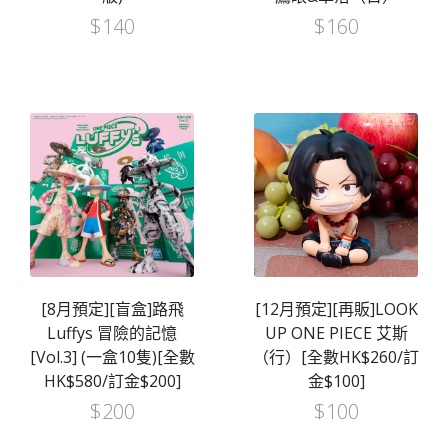
$
140
$
160
[8月預定][盲盒]路飛
[12月預定][再販]LOOK
Luffys 冒險的記憶
UP ONE PIECE 艾斯
[Vol.3] (一盒10隻)[全數
（行）[全數HK$260/訂
HK$580/訂金$200]
金$100]
$
200
$
100