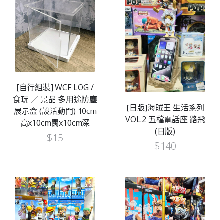
[自行組裝] WCF LOG /
食玩 ／ 景品 多用途防塵
[日版]海賊王 生活系列
展示盒 (設活動門) 10cm
VOL.2 五檔電話座 路飛
高x10cm闊x10cm深
(日版)
$
15
$
140