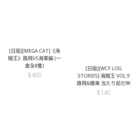
[日版][MEGA CAT]《海
賊王》路飛VS海軍編 (一
盒全8隻)
[日版][WCF LOG
$
400
STORIES] 海賊王 VOL.9
路飛&娜美 当たり前だ!!!!!
$
140