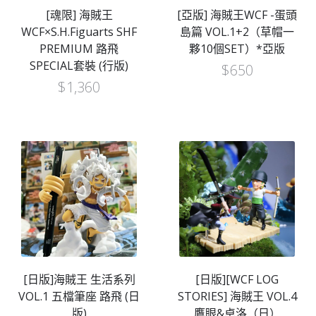
[魂限] 海賊王
[亞版] 海賊王WCF -蛋頭
WCF×S.H.Figuarts SHF
島篇 VOL.1+2（草帽一
PREMIUM 路飛
夥10個SET）*亞版
SPECIAL套裝 (行版)
$
650
$
1,360
[日版]海賊王 生活系列
[日版][WCF LOG
VOL.1 五檔筆座 路飛 (日
STORIES] 海賊王 VOL.4
版)
鷹眼&卓洛（日）