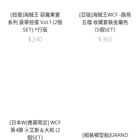
[扭蛋]海賊王 惡魔果實
[亞版]海賊王WCF -路飛
系列 豪華扭蛋 Vol.1 (2個
五檔 收藏套裝金屬色
SET) *行版
（5個SET）
$
240
$
360
[日本WJ應募限定] WCF
第4彈 Ⓐ艾斯＆大和 (2
[組裝模型船]GRAND
個SET)