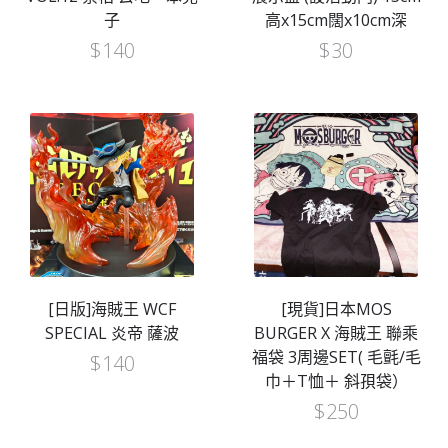
子
高x15cm闊x10cm深
$
140
$
30
[日版]海賊王 WCF
[現貨]日本MOS
SPECIAL 炎帝 薩波
BURGER X 海賊王 聯乘
福袋 3周邊SET( 毛氈/毛
$
140
巾＋T恤＋ 斜孭袋）
$
250