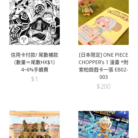
信用卡付款/ 尾數補款
[日本限定] ONE PIECE
（數量＝尾數HK$1）
CHOPPER’s 1 漫畫 *附
4~6%手續費
索柏遊戲卡一張 EB02-
003
$
1
$
200