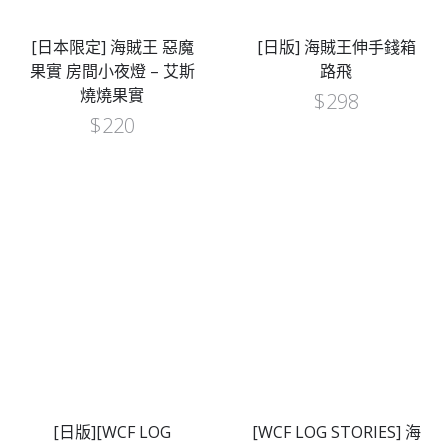
[日本限定] 海賊王 惡魔
[日版] 海賊王伸手錢箱
果實 房間小夜燈 – 艾斯
路飛
燒燒果實
$
298
$
220
[日版][WCF LOG
[WCF LOG STORIES] 海