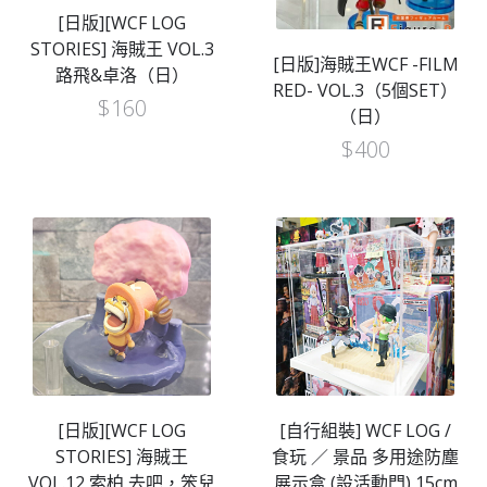
[日版][WCF LOG
STORIES] 海賊王 VOL.3
[日版]海賊王WCF -FILM
路飛&卓洛（日）
RED- VOL.3（5個SET）
$
160
（日）
$
400
[日版][WCF LOG
[自行組裝] WCF LOG /
STORIES] 海賊王
食玩 ／ 景品 多用途防塵
VOL.12 索柏 去吧，笨兒
展示盒 (設活動門) 15cm