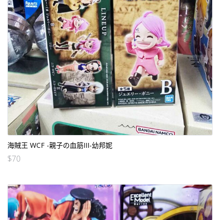
海賊王 WCF -親子の血筋III-幼邦妮
$
70