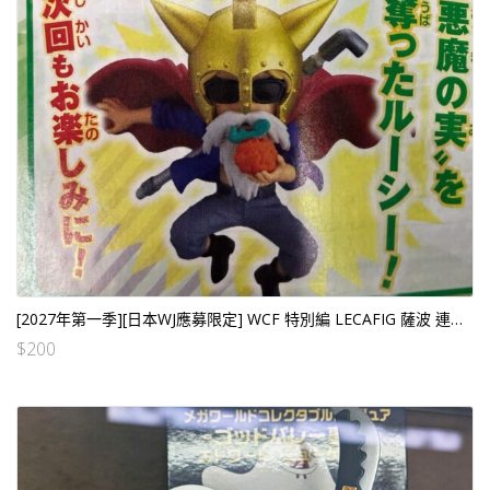
[2027年第一季][日本WJ應募限定] WCF 特別編 LECAFIG 薩波 連海賊王咭座及SP卡一張[日版] [全數HK$350/訂金$200]
$
200