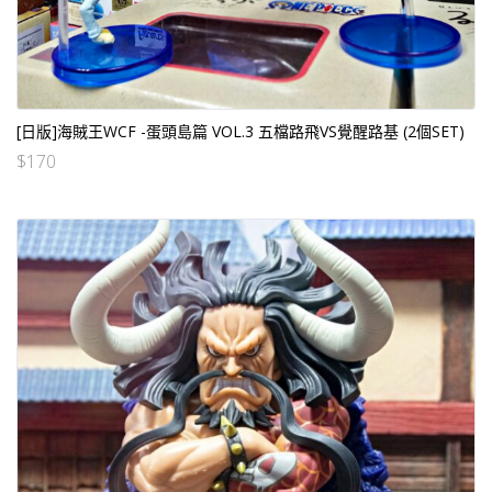
[日版]海賊王WCF -蛋頭島篇 VOL.3 五檔路飛VS覺醒路基 (2個SET)
$
170