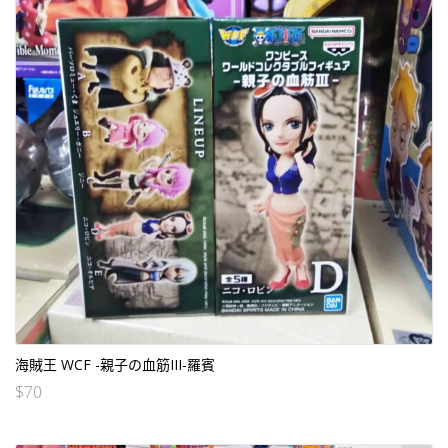
海賊王 WCF -親子の血筋III-羅賓
$
70