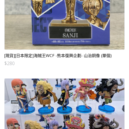
[現貨][日本限定]海賊王WCF -熊本復興企劃- 山治銅像 (單個)
$
280