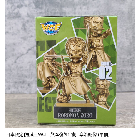
[日本限定]海賊王WCF -熊本復興企劃- 卓洛銅像 (單個)