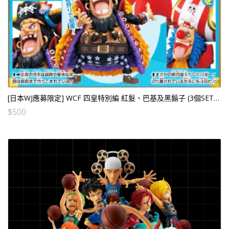
[日本WJ應募限定] WCF 四皇特別編 紅髮、巴基及黑鬍子 (3個SET) [日版]
$
500