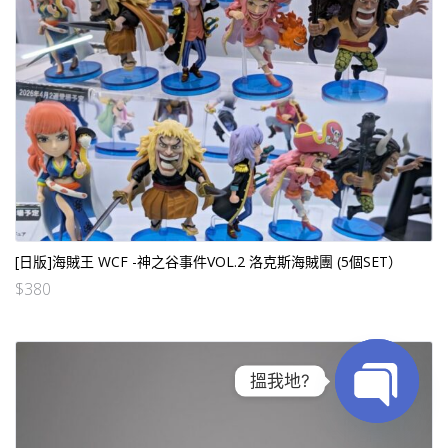
[日版]海賊王 WCF -神之谷事件VOL.2 洛克斯海賊團 (5個SET）
$
380
搵我地?
Open