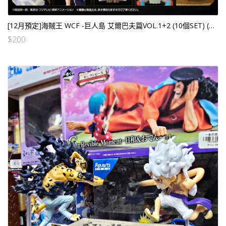
[12月預定]海賊王 WCF -巨人島 艾爾巴夫篇VOL.1+2 (10個SET) (行) [全數HK$570/訂金$200]
$
200