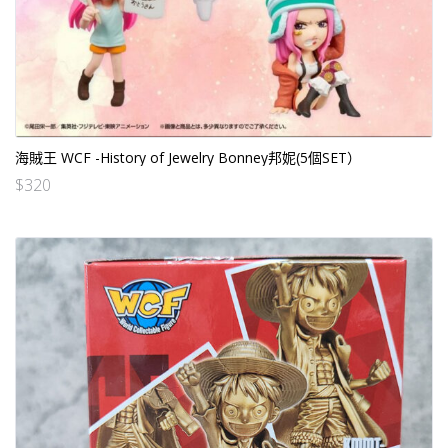
海賊王 WCF -History of Jewelry Bonney邦妮(5個SET）
$
320