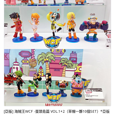
[亞版] 海賊王WCF -蛋頭島篇 VOL.1+2（草帽一夥10個SET）*亞版