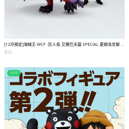
[12月預定]海賊王 WCF -巨人島 艾爾巴夫篇 SPECIAL 夏姆洛克聖 (行）[全數HK$110/訂$50]
$
50
NEW