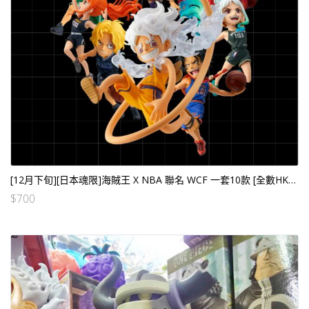
[12月下旬][日本魂限]海賊王 X NBA 聯名 WCF 一套10款 [全數HK$1400/訂金$700]
$
700