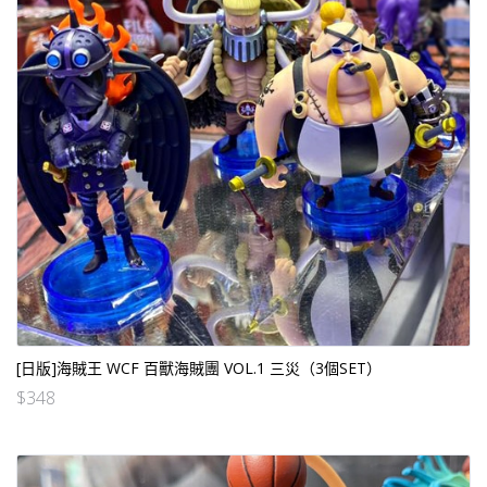
[日版]海賊王 WCF 百獸海賊團 VOL.1 三災（3個SET）
$
348