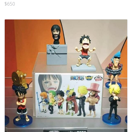
$
650