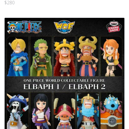
$
280