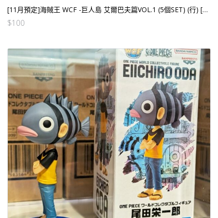
[11月預定]海賊王 WCF -巨人島 艾爾巴夫篇VOL.1 (5個SET) (行) [全數HK$285/訂金$100]
$
100