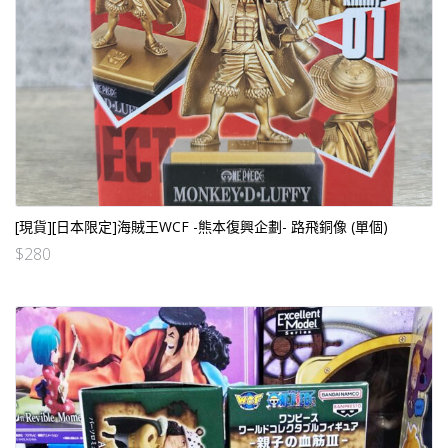
[現貨][日本限定]海賊王WCF -熊本復興企劃- 路飛銅像 (單個)
$
280