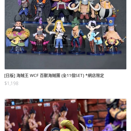
[日版] 海賊王 WCF 百獸海賊團 (全11個SET) *網店限定
$
1,198