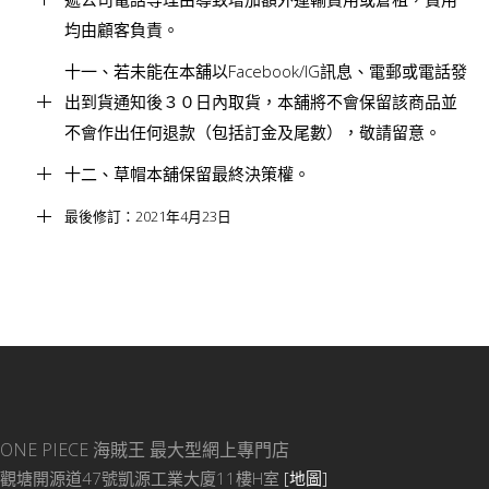
均由顧客負責。
十一、若未能在本舖以Facebook/IG訊息、電郵或電話發
出到貨通知後３０日內取貨，本舖將不會保留該商品並
不會作出任何退款（包括訂金及尾數），敬請留意。
十二、草帽本舖保留最終決策權。
最後修訂：2021年4月23日
ONE PIECE 海賊王
最大型網上專門店
觀塘開源道47號凱源工業大廈11樓H室
[地圖]