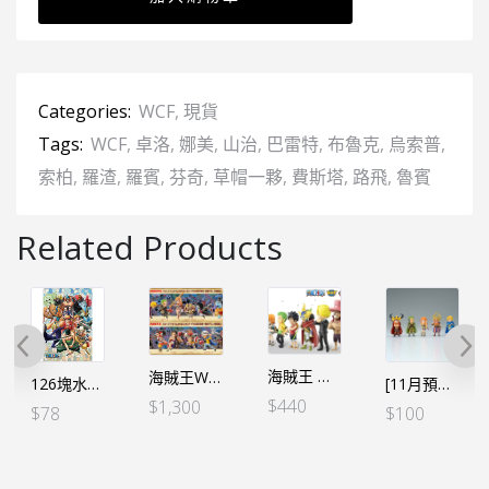
Categories:
WCF
,
現貨
Tags:
WCF
,
卓洛
,
娜美
,
山治
,
巴雷特
,
布魯克
,
烏索普
,
索柏
,
羅渣
,
羅賓
,
芬奇
,
草帽一夥
,
費斯塔
,
路飛
,
魯賓
Related Products
海賊王 WCF -司法島- 特別套裝 (6個SET）
海賊王WCF -大海賊百景- VOL.1+2（草帽一夥12個SET）（亞版）＊網店限定
126塊水晶砌圖 AC04 10萬vs. 10
[11月預定]海賊王 WCF -巨人島 艾爾巴夫篇VOL.1 (5個SET) (行) [全數HK$285/訂金$100]
$
440
$
1,300
$
78
$
100