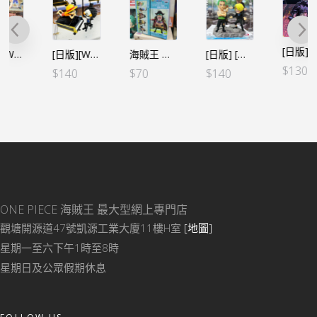
[日版]海賊王 生活系列 VOL.8 黑鬍子 狄切 闇穴道!!! 錢箱
[日版][WCF LOG STORIES] 海賊王 VOL.22 路飛布魯克 我_還活著真是太好了!
海賊王 WCF -最惡世代VOL.2-黑鬍子
[日版] [WCF LOG STORIES] 海賊王 VOL.21 卓洛山治 什麼事都沒發生過
$
130
$
140
$
70
$
140
ONE PIECE 海賊王
最大型網上專門店
觀塘開源道47號凱源工業大廈11樓H室
[地圖]
星期一至六下午1時至8時
星期日及公眾假期休息