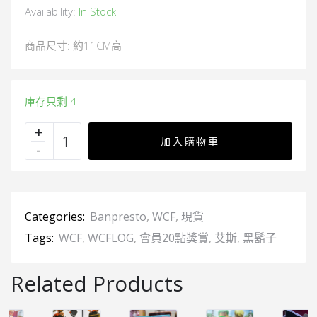
Availability:
In Stock
商品尺寸: 約11CM高
庫存只剩 4
加入購物車
Categories:
Banpresto
,
WCF
,
現貨
Tags:
WCF
,
WCFLOG
,
會員20點獎賞
,
艾斯
,
黑鬍子
Related Products