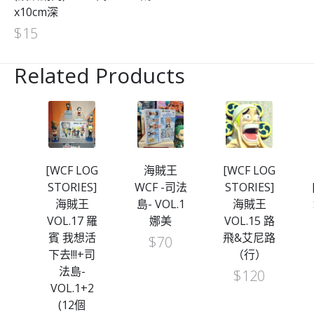
x10cm深
$
15
Related Products
[WCF LOG
海賊王
[WCF LOG
OG
STORIES]
WCF -司法
STORIES]
S]
海賊王
島- VOL.1
海賊王
王
VOL.17 羅
娜美
VOL.15 路
烏
賓 我想活
飛&艾尼路
$
70
賊
下去!!!+司
（行）
法島-
$
120
VOL.1+2
(12個