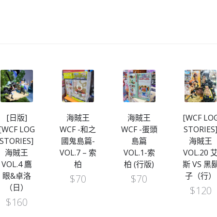
[日版]
海賊王
海賊王
[WCF LO
[WCF LOG
WCF -和之
WCF -蛋頭
STORIES
STORIES]
國鬼島篇-
島篇
海賊王
海賊王
VOL.7 – 索
VOL.1-索
VOL.20 
VOL.4 鷹
柏
柏 (行版)
斯 VS 黑
眼&卓洛
子（行）
$
70
$
70
（日）
$
120
$
160