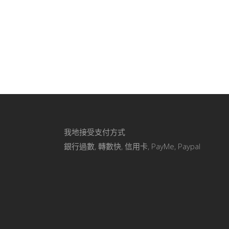
我地接受支付方式
銀行過數, 轉數快, 信用卡, PayMe, Paypal