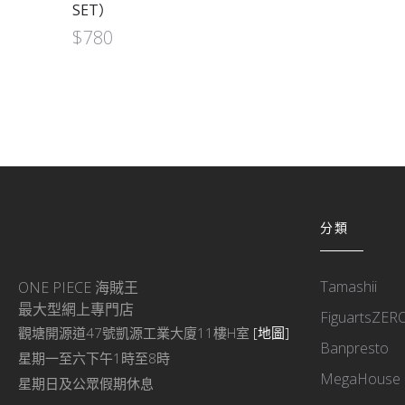
SET）
$
780
分類
Tamashii
ONE PIECE 海賊王
最大型網上專門店
FiguartsZER
觀塘開源道47號凱源工業大廈11樓H室
[地圖]
Banpresto
星期一至六下午1時至8時
MegaHouse
星期日及公眾假期休息