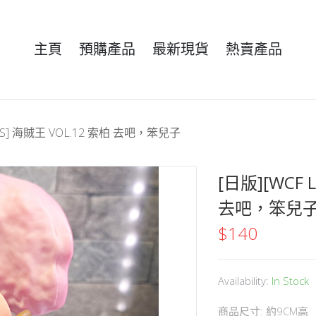
主頁
預購產品
最新現貨
熱賣產品
IES] 海賊王 VOL.12 索柏 去吧，笨兒子
[日版][WCF 
去吧，笨兒
$
140
Availability:
In Stock
商品尺寸: 約9CM高