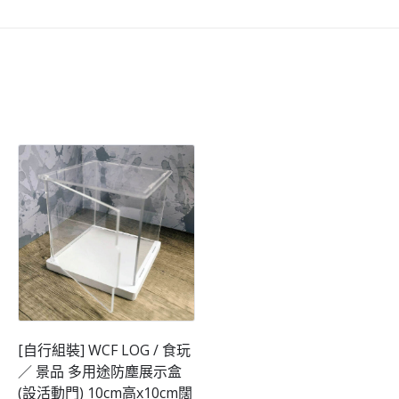
[自行組裝] WCF LOG / 食玩
／ 景品 多用途防塵展示盒
(設活動門) 10cm高x10cm闊