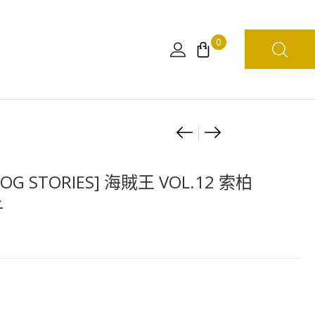
0
Product
[日
[日
版]
版]
navigation
一
海
LOG STORIES] 海賊王 VOL.12 索柏
番
賊
子
賞
王
TREASURE
MANHOOD
CRUISE
葛
E
魯
賞
•D•
黑
羅