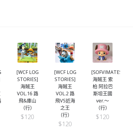
G
[WCF LOG
[WCF LOG
[SOFVIMATES]
]
STORIES]
STORIES]
海賊王 索
W
海賊王
海賊王
柏 阿拉巴
艾
VOL.16 路
VOL.2 路
斯坦王國
V
鬍
飛&庫山
飛VS近海
ver.～
（行）
之王
（行）
（行）
$
120
$
120
$
120