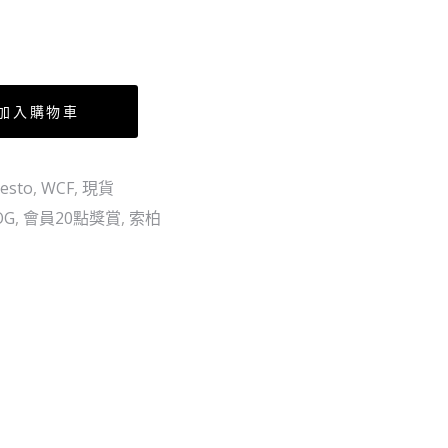
刀
渣
卓
VS
洛
白
鬍
加入購物車
子
愛
德
esto
,
WCF
,
現貨
華
OG
,
會員20點獎賞
,
索柏
•
紐
歌
特
(2
個
SET)