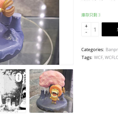
庫存只剩 3
Categories:
Banpr
Tags:
WCF
,
WCFL