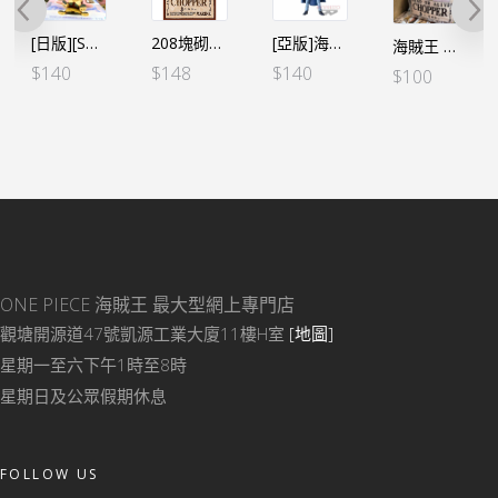
[日版][SOFVIMATES] 海賊王 索柏 兩年前ver.（日）
208塊砌圖 新懸賞令 索柏
[亞版]海賊王DXF～THE GRANDLINE MEN～和之國 vol.19 特拉法爾嘉·D·沃特爾·羅
海賊王 懸賞令抱枕 – 索柏
$
140
$
148
$
140
$
100
ONE PIECE 海賊王
最大型網上專門店
觀塘開源道47號凱源工業大廈11樓H室
[地圖]
星期一至六下午1時至8時
星期日及公眾假期休息
FOLLOW US