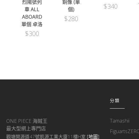
烈陽號列
銅像 (單
$
340
車 ALL
個)
ABOARD
$
280
單個 卓洛
$
300
分類
Tamashii
ONE PIECE 海賊王
最大型網上專門店
FiguartsZER
觀塘開源道47號凱源工業大廈11樓H室
[地圖]