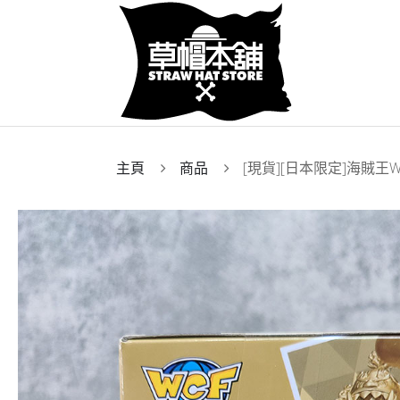
主頁
商品
[現貨][日本限定]海賊王W