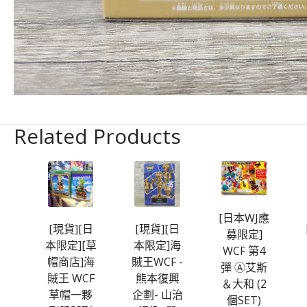
Related Products
[日本WJ應
王
[現貨][日
[現貨][日
募限定]
蛋頭
本限定][草
本限定]海
WCF 第4
帽商店]海
賊王WCF -
彈 Ⓐ艾斯
S鯊
賊王 WCF
熊本復興
＆大和 (2
草帽一夥
企劃- 山治
個SET)