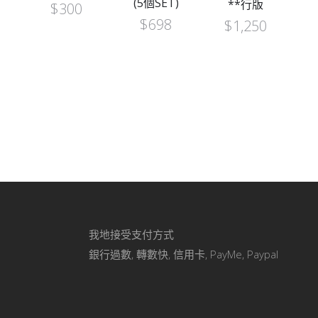
(5個SET)
**行版
$
300
$
698
$
1,250
我地接受支付方式
銀行過數, 轉數快, 信用卡, PayMe, Paypal