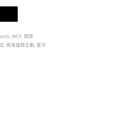
海
実
賊
海
車
王
賊
X
王
esto
,
WCF
,
現貨
NBA
的
聯
果
定
,
熊本復興企劃
,
甚平
名
實
MASTER
第
STARS
二
PIECE
十
路
六
飛
海
黑
戰
金
全
衫)
6
NBA
個