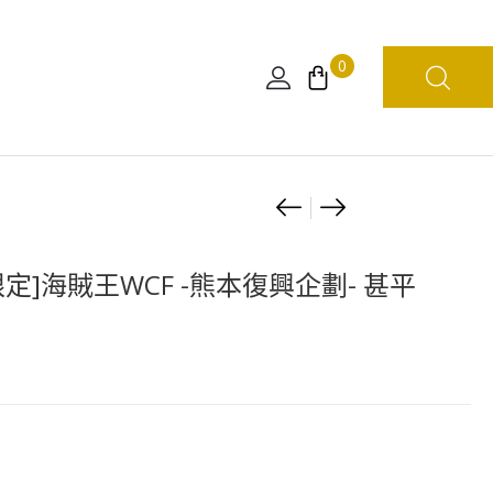
0
Product
[9
[10
月
月
navigation
下
預
限定]海賊王WCF -熊本復興企劃- 甚平
旬
定]
預
[扭
訂]
蛋]
[日
ワ
本
ン
魂
ピ
限]
の