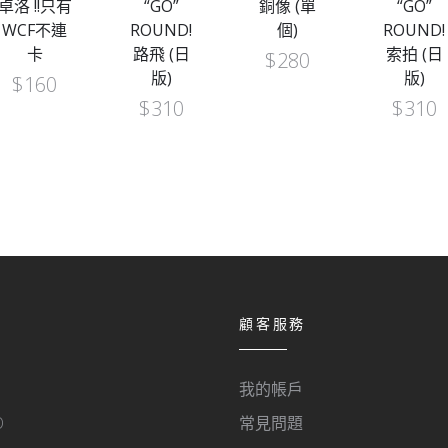
卓洛 !!只有
“GO”
銅像 (單
“GO”
WCF不連
ROUND!
個)
ROUND!
卡
路飛 (日
索拍 (日
$
280
版)
版)
$
160
$
310
$
310
顧客服務
我的帳戶
O
常見問題