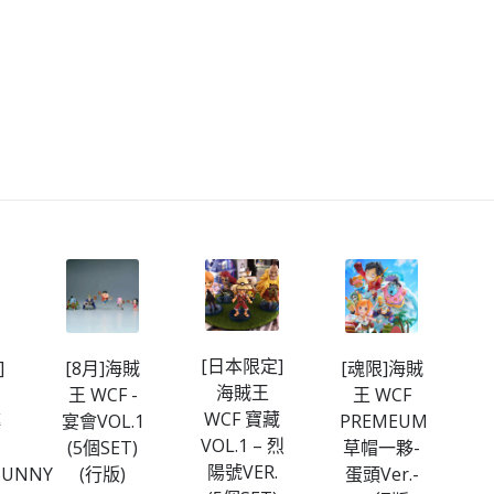
HOUSE
SET（行）
ver.
[全
*
數
日
HK$220/
版
訂
[全
金
數
$100]
HK$700/
訂
金
$400]
[日本限定]
]
[8月]海賊
[魂限]海賊
海賊王
王 WCF -
王 WCF
賊
WCF 寶藏
轉
宴會VOL.1
PREMEUM
VOL.1 – 烈
(5個SET)
草帽一夥-
V
陽號VER.
SUNNY
(行版)
蛋頭Ver.-