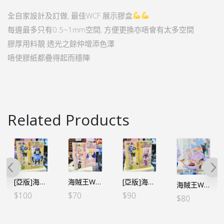
全自家設計及訂做, 最佳WCF 展示膠盒
每邊最多只有0.5~1mm空間, 方便更換亦唔會有太多空間
膠厚用料靚 透光之餘仲增添色澤
唔使膠紙都疊得起而穩陣
Related Products
[亞版]海賊王WCF -蛋頭島篇 VOL.3-大熊
海賊王WCF -蛋頭島篇 VOL.5 – 史翠西 斯圖西（行）
[亞版]海賊王WCF -蛋頭島篇 VOL.3-邦妮
海賊王WCF -路飛五檔 收藏套裝金屬色-B款單個
$
100
$
70
$
90
$
80