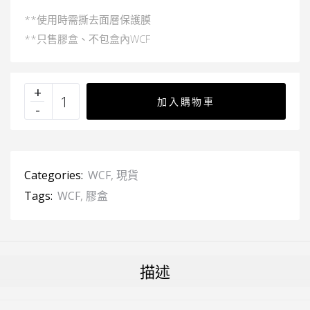
**使用時需撕去面層保護膜
**只售膠盒、不包盒內WCF
加入購物車
Categories:
WCF
,
現貨
Tags:
WCF
,
膠盒
描述