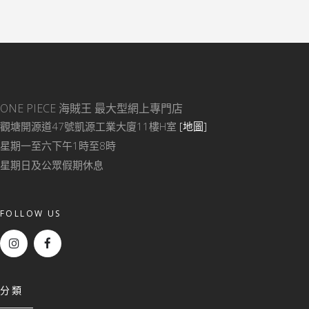
ONE PIECE 海賊王
最大型網上專門店
觀塘開源道47號凱源工業大廈11樓H室
[地圖]
星期一至六下午1時至8時
星期日及公眾假期休息
FOLLOW US
分類