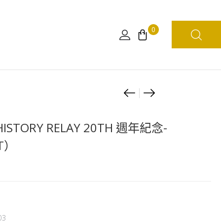
0
Product
[日
[WCF
版]LOOK
LOG
navigation
UP
STORIES]
STORY RELAY 20TH 週年紀念-
ONE
海
ET）
PIECE
賊
馬
王
可
VOL.19
紅
髮
VS
03