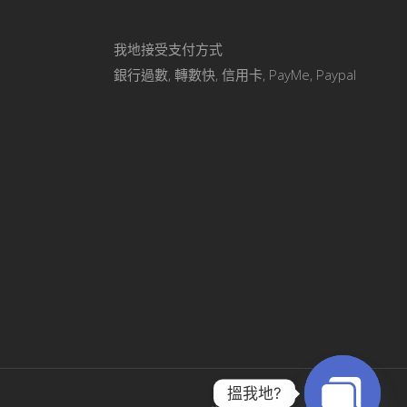
我地接受支付方式
銀行過數, 轉數快, 信用卡, PayMe, Paypal
搵我地?