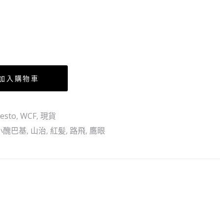
白
鬍
子
（行）
加入購物車
esto
,
WCF
,
現貨
小醜巴基
,
山治
,
紅髪
,
路飛
,
鷹眼