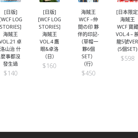
[日版]
[日版]
海賊王
[日本限定
[WCF LOG
[WCF LOG
WCF –仲
海賊王
STORIES]
STORIES]
間の印 夥
WCF 寶
海賊王
海賊王
伴的印記-
VOL.4 – 
VOL.21 卓
VOL.4 鷹
（草帽一
龍5號VER
洛山治 什
眼&卓洛
夥6個
(5個SET)
麼事都沒
（日）
SET）
$
598
發生過
（行）
$
160
$
140
$
450