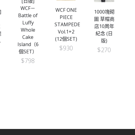
[日版]
WCF－
WCF ONE
]
1000塊砌
Battle of
PIECE
圖 草帽商
定
Luffy
STAMPEDE
藏
店10周年
Whole
Vol.1+2
腕
紀念 (日
Cake
(12個SET)
.
版)
Island（6
$
930
列
$
270
個SET）
6
$
798
訂