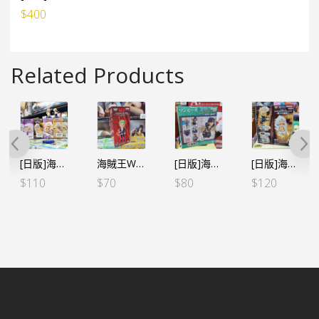
$
400
Related Products
[日版]海賊王WCF -蛋頭島篇 VOL.6-路飛 五檔
海賊王WCF -FILM RED- VOL.2 卓洛（行）
[日版]海賊王WCF -和之國鬼島篇- VOL.4 卓洛
[日版]海賊王 WCF -親子の血筋Ⅰ-五檔路飛
$
110
$
70
$
80
$
120