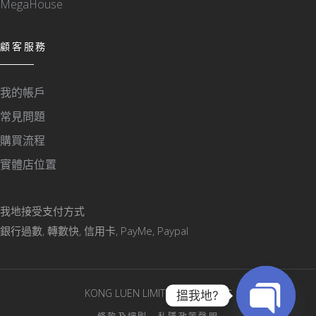
MegaHouse
顧客服務
我的帳戶
常見問題
購買流程
實體店位置
我地接受支付方式
銀行過數, 轉數快, 信用卡, PayMe, Paypal
KONG LUEN LIMITED © 版權所有
搵我地?