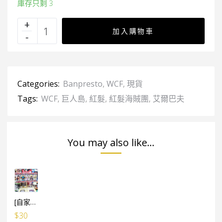
庫存只剩 3
加入購物車
Categories:
Banpresto
,
WCF
,
現貨
Tags:
WCF
,
巨人島
,
紅髮
,
紅髮海賊團
,
艾爾巴夫
You may also like...
[自家設計] WCF 膠盒 (可放5盒WCF) / 5個
$
30