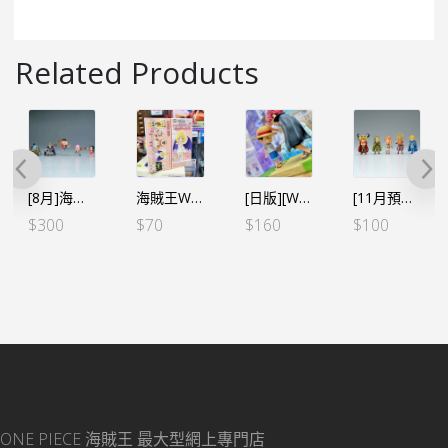
Related Products
[8月]海賊王 WCF -宴會VOL.1 (5個SET) (行版)
海賊王WCF -蛋頭島篇 VOL.5 – 史翠西 斯圖西（行）
[日版][WCF LOG STORIES] 海賊王 VOL.1 路飛與紅髮
[11月預定]海賊王 WCF -巨人島 艾爾巴夫篇VOL.1 (5個SET) (行) [全數HK$285/訂金$100]
$
300
$
70
$
160
$
100
ONE PIECE 海賊王
最大型網上專門店