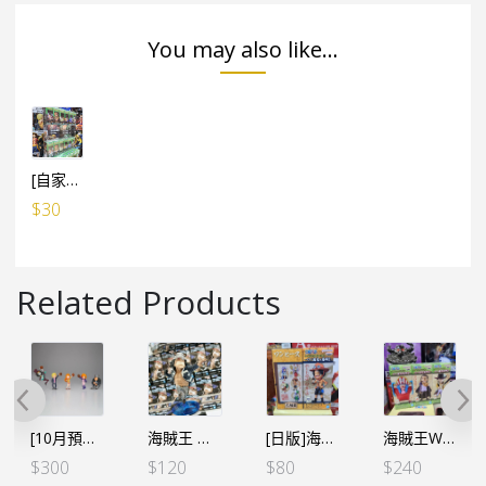
You may also like...
[自家設計] WCF 膠盒 (可放6盒WCF) / 5個
$
30
Related Products
[10月預定]海賊王 WCF -宴會VOL.3 (5個SET) (行)
海賊王 MEGA WCF – 巴索羅繆·大熊 父之拳 (行)
[日版]海賊王WCF -和之國鬼島篇- VOL.2 艾斯
海賊王WCF -和之國完結篇- 十字公會 (3個SET)
$
300
$
120
$
80
$
240