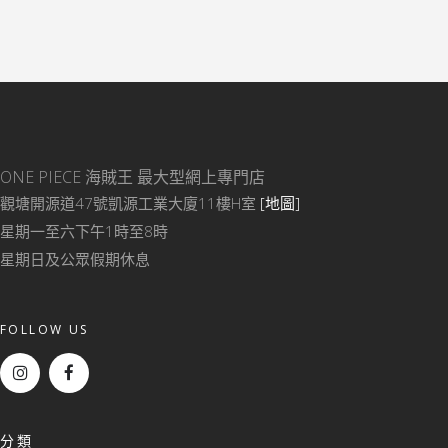
ONE PIECE 海賊王
最大型網上專門店
觀塘開源道47號凱源工業大廈11樓H室
[地圖]
星期一至六下午1時至8時
星期日及公眾假期休息
FOLLOW US
分類