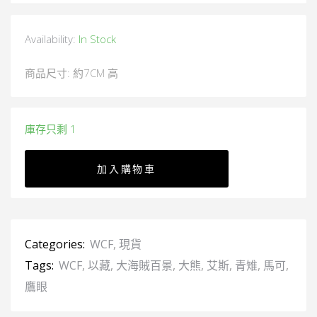
Availability:
In Stock
商品尺寸: 約7CM 高
庫存只剩 1
加入購物車
Categories:
WCF
,
現貨
Tags:
WCF
,
以藏
,
大海賊百景
,
大熊
,
艾斯
,
青雉
,
馬可
,
鷹眼