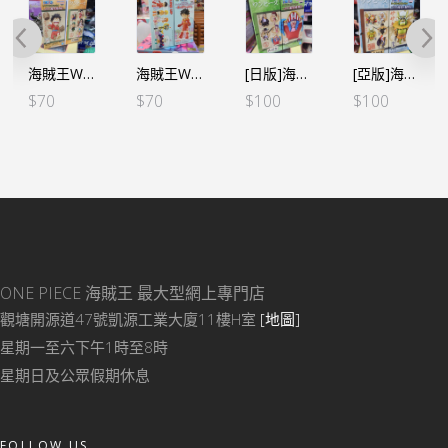
海賊王WCF -和之國完結篇- VOL.1 路飛 (行版)
海賊王WCF -蛋頭島篇 VOL.1-路飛 (行版)
[日版]海賊王WCF -和之國完結篇- VOL.2 巴基 (日版)
[亞版]海賊王WCF -和之國鬼島篇- VOL.11 – E佐佐木
$
70
$
70
$
100
$
100
ONE PIECE 海賊王
最大型網上專門店
觀塘開源道47號凱源工業大廈11樓H室
[地圖]
星期一至六下午1時至8時
星期日及公眾假期休息
FOLLOW US