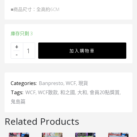
■商品尺寸：全高約6CM
庫存只剩 3
加入購物車
Categories:
Banpresto
,
WCF
,
現貨
Tags:
WCF
,
WCF散款
,
和之國
,
大和
,
會員20點獎賞
,
鬼島篇
Related Products