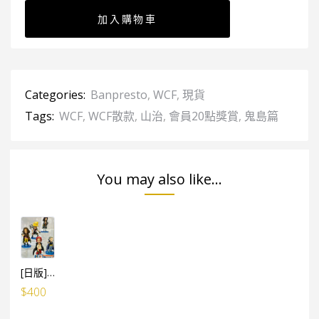
加入購物車
Categories:
Banpresto
,
WCF
,
現貨
Tags:
WCF
,
WCF散款
,
山治
,
會員20點獎賞
,
鬼島篇
You may also like...
[日版]海賊王WCF -FILM RED- VOL.3（5個SET）（日）
$
400