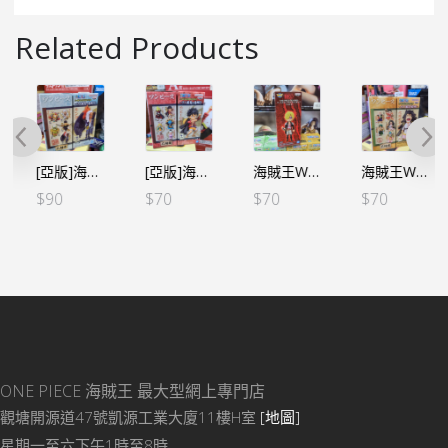
Related Products
[亞版]海賊王WCF -和之國鬼島篇- VOL.11 – C燼
[亞版]海賊王WCF -和之國鬼島篇- VOL.3 路飛
海賊王WCF -FILM RED- VOL.1 山治（行）
海賊王WCF -和之國完結篇- VOL.1 桃之助 (行版)
$
90
$
70
$
70
$
70
ONE PIECE 海賊王
最大型網上專門店
觀塘開源道47號凱源工業大廈11樓H室
[地圖]
星期一至六下午1時至8時