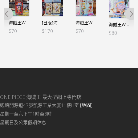
海賊王WCF -FILM RED- VOL.1 路飛（行）
[日版]海賊王WCF -和之國鬼島篇- VOL.11 路飛 五檔 尼卡 (日)
海賊王WCF -蛋頭島篇 VOL.1-路飛 (行版)
海賊王WCF -路飛五檔 收藏套裝金屬色-B款單個
$
70
$
170
$
70
$
80
ONE PIECE 海賊王
最大型網上專門店
觀塘開源道47號凱源工業大廈11樓H室
[地圖]
星期一至六下午1時至8時
星期日及公眾假期休息