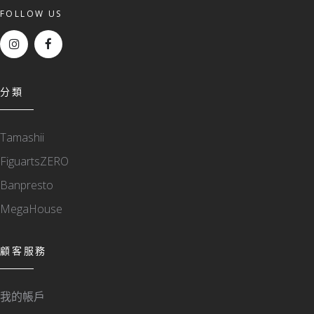
FOLLOW US
分類
Tamashii
FiguartsZERO
Banpresto
MegaHouse
顧客服務
我的帳戶