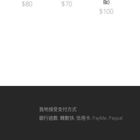
版)
$
70
$
80
$
100
我地接受支付方式
銀行過數, 轉數快, 信用卡, PayMe, Paypal