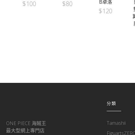
B卓洛
獸海賊團
$
80
雙翼 無齒
$
120
翼龍+古代
腕龍 (2個
SET)
$
180
分類
Tamashii
ONE PIECE 海賊王
最大型網上專門店
FiguartsZER