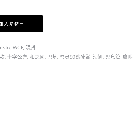
完
～
結
和
篇-
之
加入購物車
VOL.2
國
巴
Vol.8
esto
,
WCF
,
現貨
基
芬
散款
,
十字公會
,
和之國
,
巴基
,
會員50點獎賞
(日
,
奇
沙鱷
,
鬼島篇
,
鷹眼
版)