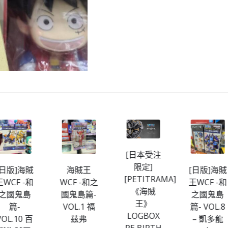
[日本受注
限定]
海賊王
[日版]海賊
[日版]海
[PETITRAMA]
WCF -和之
王WCF -和
王WCF -
《海賊
國鬼島篇-
之國鬼島
之國鬼島
王》
VOL.1 福
篇- VOL.8
篇- VOL.
LOGBOX
茲弗
– 凱多龍
-CP0