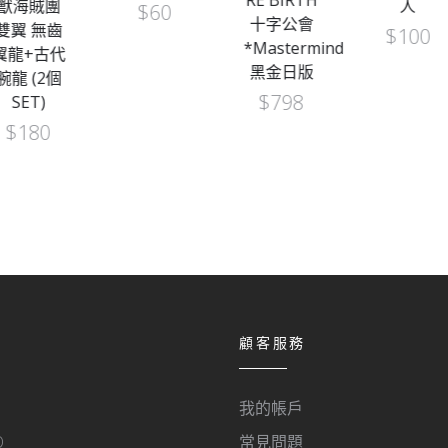
RE BIRTH
人
$
60
$
80
十字公會
$
100
*Mastermind
黑金日版
$
798
顧客服務
我的帳戶
O
常見問題