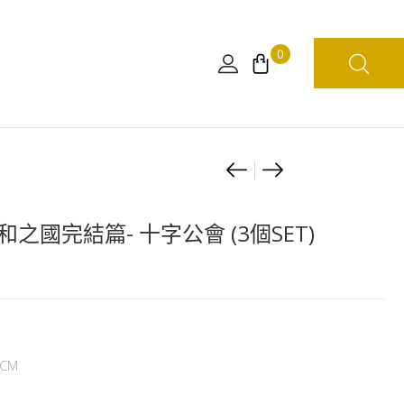
0
Product
[日
[日
版]
版]
navigation
海
海
-和之國完結篇- 十字公會 (3個SET)
賊
賊
王
王
WCF
DXF
-
～
和
THE
CM
之
GRANDLINE
國
MEN