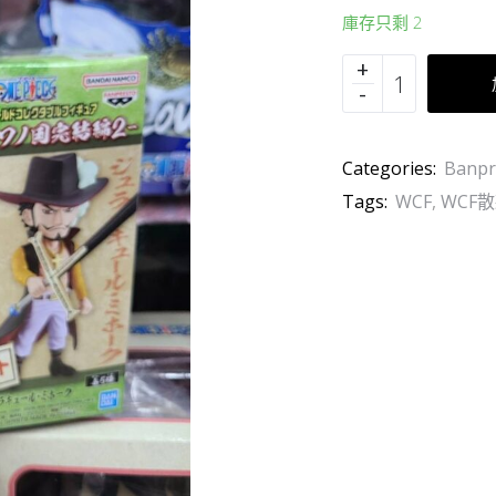
庫存只剩 2
Categories:
Banpr
Tags:
WCF
,
WCF