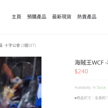
主頁
預購產品
最新現貨
熱賣產品
 十字公會 (3個SET)
海賊王WCF 
$
240
Availability:
In Stock
■商品尺寸：全高約7