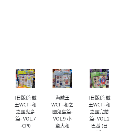
賊
海賊王
[日版]海賊
海賊王
[
和
WCF -和之
王WCF -和
WCF -和之
王
國鬼島篇-
之國完結
國篇
7
VOL.9 小
篇- VOL.2
VOL.2-羅
篇
童大和
巴基 (日
(行版)