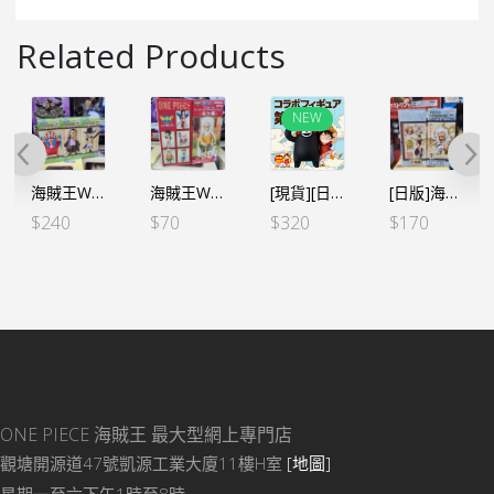
Related Products
NEW
海賊王WCF -和之國完結篇- 十字公會 (3個SET)
海賊王WCF -女ヶ島- 雷利(行版)
[現貨][日本限定]海賊王WCF -熊本復興企劃2- 路飛及熊本熊 (單盒)
[日版]海賊王WCF -和之國鬼島篇- VOL.11 路飛 五檔 尼卡 (日)
$
240
$
70
$
320
$
170
ONE PIECE 海賊王
最大型網上專門店
觀塘開源道47號凱源工業大廈11樓H室
[地圖]