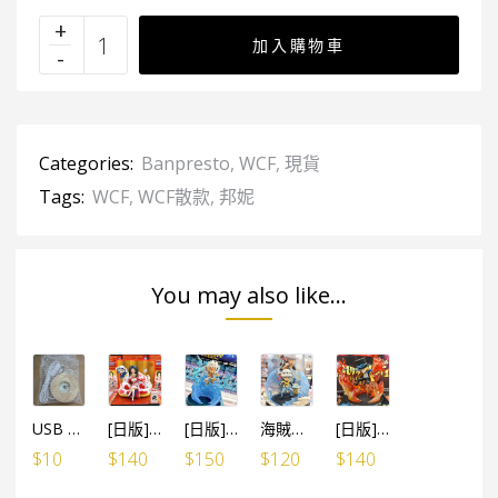
加入購物車
Categories:
Banpresto
,
WCF
,
現貨
Tags:
WCF
,
WCF散款
,
邦妮
You may also like...
USB LED燈 線1米長 (有開關制)
[日版]海賊王 WCF SPECIAL 蛇姬女帝 巳年
[日版]海賊王 WCF SPECIAL 路飛五檔
海賊王 WCF SPECIAL 最惡世代 羅 (行版)
[日版]海賊王 WCF SPECIAL 炎帝 薩波
$
10
$
140
$
150
$
120
$
140