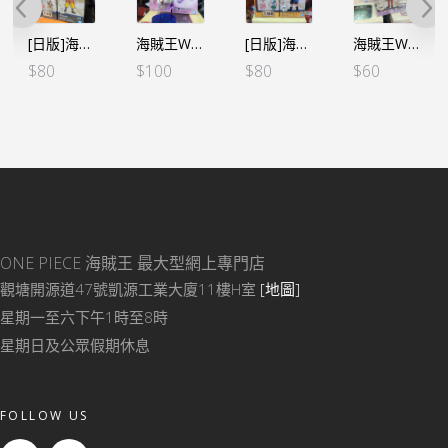
[日版]海賊王WCF -和之國鬼島篇- VOL.8 烏索普
海賊王WCF -蒙奇•D•路飛 五檔 SPECIAL C小眠
[日版]海賊王WCF -和之國鬼島篇- VOL.2 艾斯
海賊王WCF -和之國鬼島篇- VOL.1 福茲弗
$
80
$
100
$
80
$
60
ONE PIECE 海賊王
最大型網上專門店
觀塘開源道47號凱源工業大廈11樓H室
[地圖]
星期一至六下午1時至8時
星期日及公眾假期休息
FOLLOW US