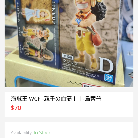
海賊王 WCF -親子の血筋ⅠⅠ-烏索普
$
70
Availability:
In Stock