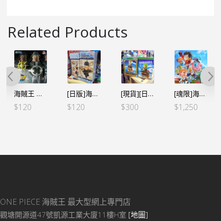
Related Products
海賊王 MEGA WCF -PACIFISTA 和平主義者 巴索羅繆·大熊（行）
[日版]海賊王WCF -和之國鬼島篇- VOL.11 – B卓洛
[現貨][日本限定][草帽商店]海賊王 WCF 草帽一夥 烈陽號列車 ALL ABOARD 單個 卓洛
[魂限]海賊王 WCF PREMEUM 草帽一夥-蛋頭Ver.-**行版
$
120
$
120
$
300
$
1,250
ONE PIECE 海賊王
最大型網上專門店
觀塘開源道47號凱源工業大廈11樓H室
[地圖]