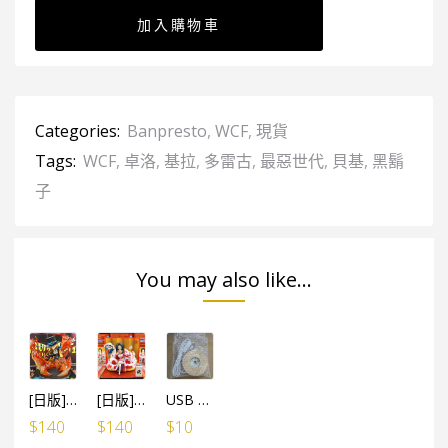
加入購物車
Categories:
Banpresto
,
WCF
,
現貨
Tags:
WCF
,
卓洛
,
基拉
,
多雷古
,
最惡世代
,
貝基
,
黑鬍
子
You may also like...
[日版]海賊王 WCF SPECIAL 炎帝 薩波
[日版]海賊王 WCF SPECIAL 蛇姬女帝 巳年
USB LED燈 線1米長 (有開關制)
$
140
$
140
$
10