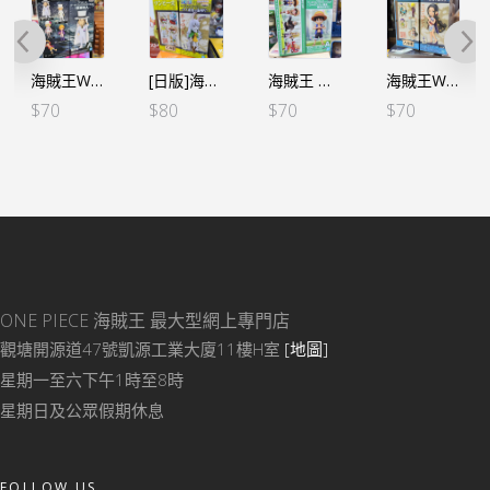
海賊王WCF -新章突入- 路基（行）
[日版]海賊王WCF -和之國鬼島篇- VOL.7 加洛特
海賊王 WCF -最惡世代VOL.1-路飛
海賊王WCF -和之國鬼島篇- VOL.5 羅賓
$
70
$
80
$
70
$
70
ONE PIECE 海賊王
最大型網上專門店
觀塘開源道47號凱源工業大廈11樓H室
[地圖]
星期一至六下午1時至8時
星期日及公眾假期休息
FOLLOW US