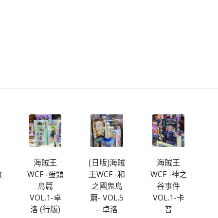
海賊王
[日版]海賊
海賊王
[
敵
WCF -蛋頭
王WCF -和
WCF -神之
王
島篇
之國鬼島
谷事件
VOL.1-卓
篇- VOL.5
VOL.1-卡
篇
洛 (行版)
– 卓洛
普