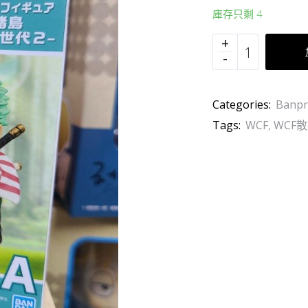
庫存只剩 4
Categories:
Banpr
Tags:
WCF
,
WCF