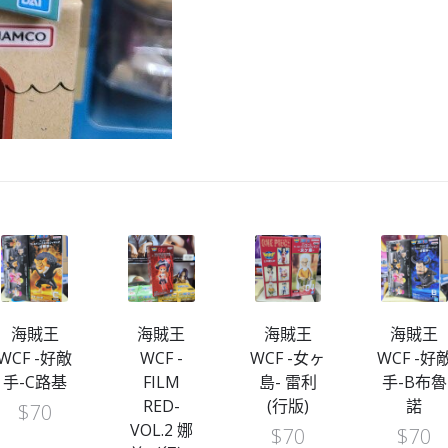
海賊王
海賊王
海賊王
海賊王
WCF -好敵
WCF -
WCF -女ヶ
WCF -好
手-C路基
FILM
島- 雷利
手-B布魯
RED-
(行版)
諾
$
70
VOL.2 娜
$
70
$
70