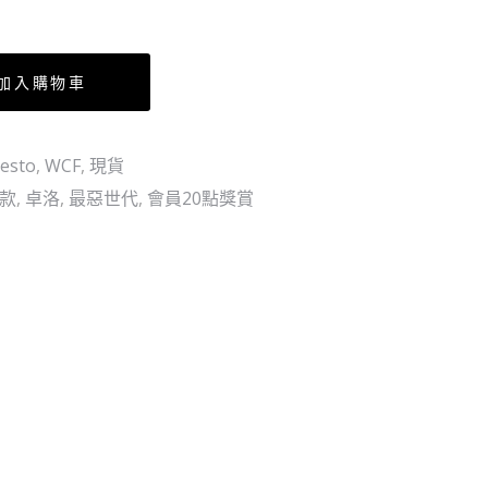
黑
-5
鬍
檔
子
五
加入購物車
檔-
(行
esto
,
WCF
,
現貨
版)
散款
,
卓洛
,
最惡世代
,
會員20點獎賞