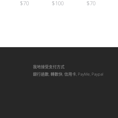
$
70
$
100
$
70
我地接受支付方式
銀行過數, 轉數快, 信用卡, PayMe, Paypal