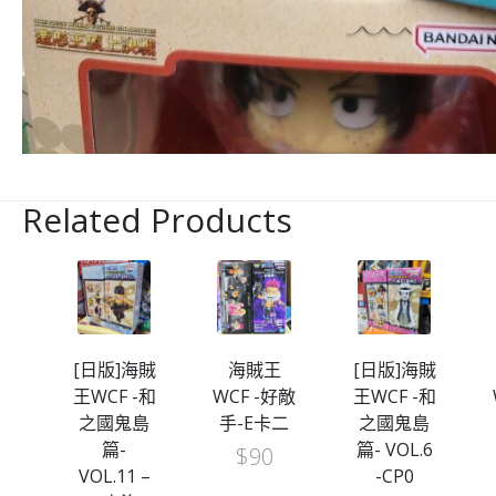
Related Products
王
[日版]海賊
海賊王
[日版]海賊
最惡
王WCF -和
WCF -好敵
王WCF -和
之國鬼島
手-E卡二
之國鬼島
路
篇-
篇- VOL.6
$
90
VOL.11 –
-CP0