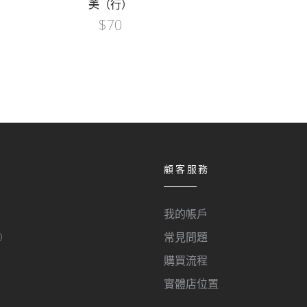
美（行）
$
70
顧客服務
我的帳戶
O
常見問題
購買流程
實體店位置