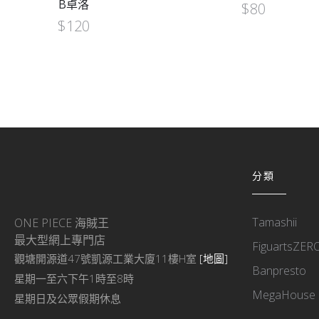
B卓洛
$
80
$
120
分類
Tamashii
ONE PIECE 海賊王
最大型網上專門店
FiguartsZER
觀塘開源道47號凱源工業大廈11樓H室
[地圖]
Banpresto
星期一至六下午1時至8時
MegaHouse
星期日及公眾假期休息