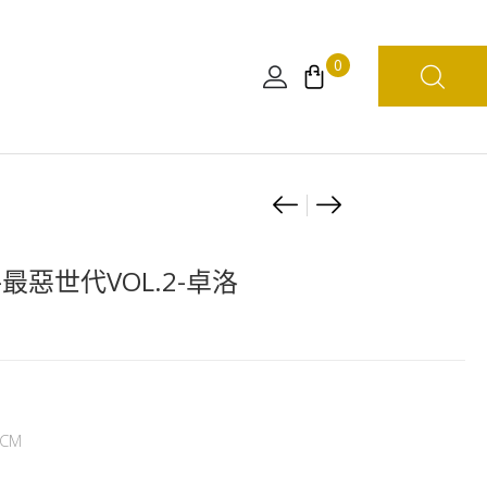
0
Product
海
S.H.Figuarts
賊
SHF
navigation
王
海
-最惡世代VOL.2-卓洛
WCF
賊
-
王
最
–
惡
蒙
世
奇.D.
CM
代
路
VOL.2-
飛