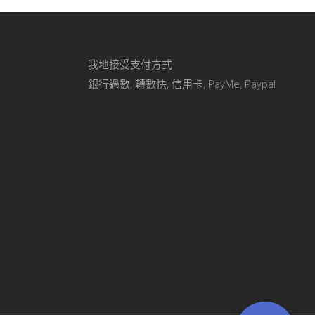
我地接受支付方式
銀行過數, 轉數快, 信用卡, PayMe, Paypal