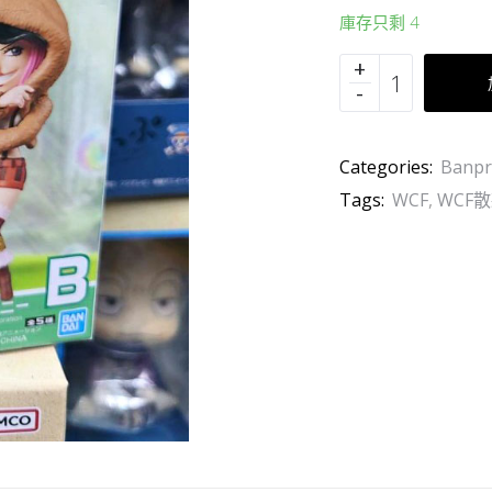
庫存只剩 4
Categories:
Banpr
Tags:
WCF
,
WCF