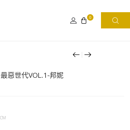
0
Product
海
[日
賊
版]
navigation
王
海
-最惡世代VOL.1-邦妮
WCF
賊
-
王
最
生
惡
活
世
系
CM
代
列
VOL.1-
VOL.8