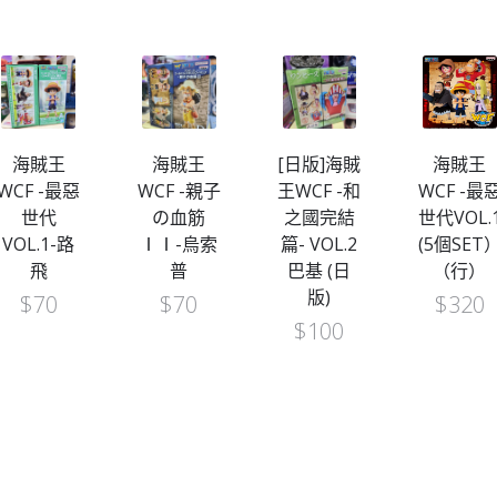
海賊王
海賊王
[日版]海賊
海賊王
WCF -最惡
WCF -親子
王WCF -和
WCF -最
世代
の血筋
之國完結
世代VOL.
VOL.1-路
ⅠⅠ-烏索
篇- VOL.2
(5個SET
飛
普
巴基 (日
（行）
版)
$
70
$
70
$
320
$
100