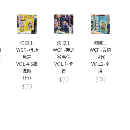
海賊王
海賊王
海賊王
惡
WCF -蛋頭
WCF -神之
WCF -最惡
W
1
島篇
谷事件
世代
）
VOL.4-S鷹
VOL.1-卡
VOL.2-卓
鷹眼
普
洛
（行）
$
70
$
70
$
70