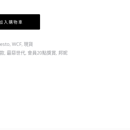
路
黑
飛
鬍
子
加入購物車
狄
切
esto
,
WCF
,
現貨
闇
散款
,
最惡世代
,
會員20點獎賞
,
邦妮
穴
道!!!
錢
箱