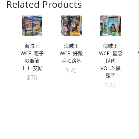
Related Products
王
海賊王
海賊王
海賊王
親子
WCF -親子
WCF -好敵
WCF -最惡
I-
の血筋
手-C路基
世代
妮
ⅠⅠ-艾斯
VOL.2-黑
$
70
鬍子
$
70
$
70