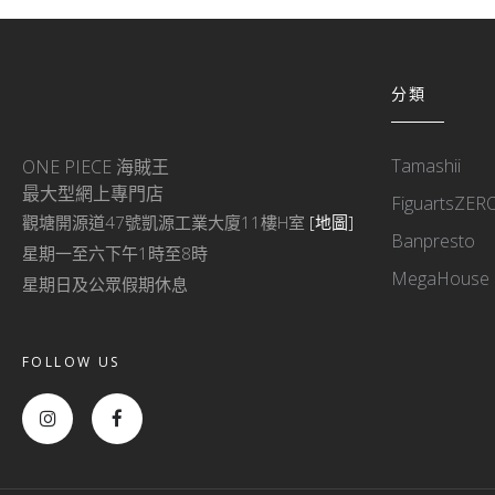
分類
Tamashii
ONE PIECE 海賊王
最大型網上專門店
FiguartsZER
觀塘開源道47號凱源工業大廈11樓H室
[地圖]
Banpresto
星期一至六下午1時至8時
MegaHouse
星期日及公眾假期休息
FOLLOW US