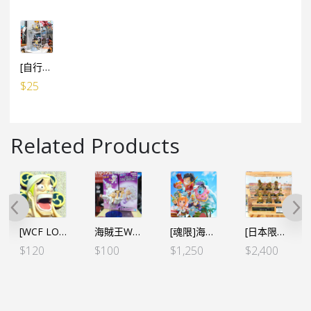
[自行組裝] WCF LOG / 食玩 ／ 景品 多用途防塵展示盒 (設活動門) 15cm高x10cm闊x10cm深
$
25
Related Products
[WCF LOG STORIES] 海賊王 VOL.15 路飛&艾尼路（行）
海賊王WCF -蒙奇•D•路飛 五檔 SPECIAL C小眠
[魂限]海賊王 WCF PREMEUM 草帽一夥-蛋頭Ver.-**行版
[日本限定]海賊王WCF -熊本復興企劃- 草帽一夥銅像（草帽一夥10個SET）
$
120
$
100
$
1,250
$
2,400