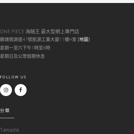
ONE PIECE 海賊王
最大型網上專門店
觀塘開源道47號凱源工業大廈11樓H室
[地圖]
星期一至六下午1時至8時
星期日及公眾假期休息
FOLLOW US
分類
Tamashii