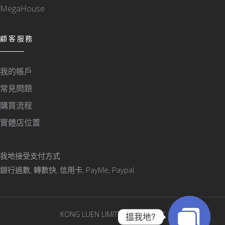
MegaHouse
顧客服務
我的帳戶
常見問題
購買流程
實體店位置
我地接受支付方式
銀行過數, 轉數快, 信用卡, PayMe, Paypal
KONG LUEN LIMITED © 版權所有
搵我地?