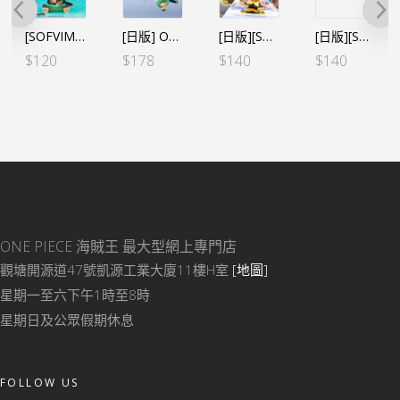
[SOFVIMATES] 海賊王 索柏衛門 (行)
[日版] ONE PIECE FiguartsZERO 索柏衛門
[日版][SOFVIMATES] 海賊王 索柏 兩年前ver.（日）
[日版][SOFVIMATES] 海賊王 跑得快（日）
$
120
$
178
$
140
$
140
ONE PIECE 海賊王
最大型網上專門店
觀塘開源道47號凱源工業大廈11樓H室
[地圖]
星期一至六下午1時至8時
星期日及公眾假期休息
FOLLOW US