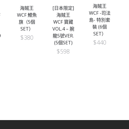
海賊王
海賊王
[日本限定]
[
WCF -司法
F
WCF 鯉魚
海賊王
S
島- 特別套
旗（5個
WCF 寶藏
裝 (6個
SET）
VOL.4 – 腕
V
SET）
9
龍5號VER.
$
380
$
440
(5個SET)
$
598