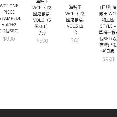
海賊王
WCF ONE
海賊王
[日版] 海
WCF -和之
PIECE
WCF -和之
賊王 WC
國鬼島篇-
STAMPEDE
國鬼島篇-
和之國
VOL.3（5
Vol.1+2
VOL.5 山
STYLE –
個SET）
(12個SET)
治
草帽一夥
（行）
$
930
個SET(沒
$
60
$
300
有牌) *忍
者日版
$
998