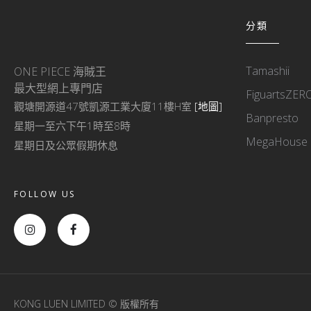
分類
Tamashii
ONE PIECE 海賊王
最大型網上專門店
FiguartsZER
觀塘開源道47號凱源工業大廈11樓H室
[地圖]
Banpresto
星期一至六下午1時至8時
MegaHouse
星期日及公眾假期休息
FOLLOW US
KONG LUEN LIMITED © 版權所有