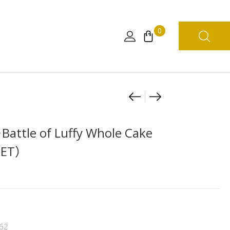
0
Product
[日
[日
本
版]
navigation
限
海
ttle of Luffy Whole Cake
定]
賊
SET）
海
王
賊
FILM
王
RED
惡
Q
魔
posket-
果
UTA-
62