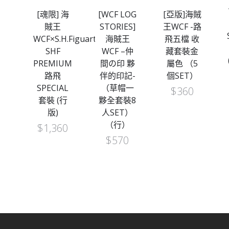
王
[魂限] 海
[WCF LOG
[亞版]海賊
仲
賊王
STORIES]
王WCF -路
夥
WCF×S.H.Figuarts
海賊王
飛五檔 收
-
SHF
WCF –仲
藏套裝金
一
PREMIUM
間の印 夥
屬色 （5
路飛
伴的印記-
個SET）
SPECIAL
（草帽一
$
360
）
套裝 (行
夥全套裝8
版)
人SET）
（行）
$
1,360
$
570