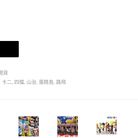
實
美
房
音
間
小
夜
燈
車
–
黑
現貨
鬍
,
卡二
,
四檔
,
山治
,
蛋糕島
,
路飛
子
暗
暗
果
實