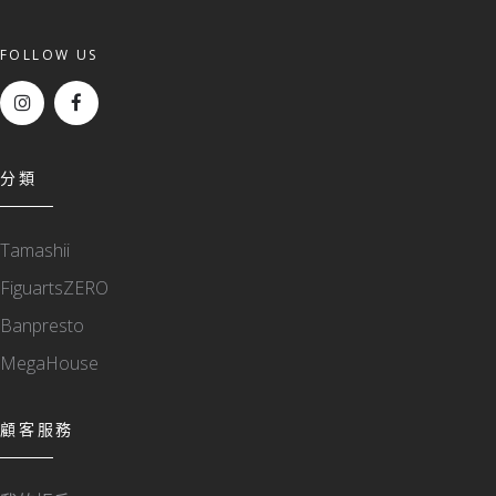
FOLLOW US
分類
Tamashii
FiguartsZERO
Banpresto
MegaHouse
顧客服務