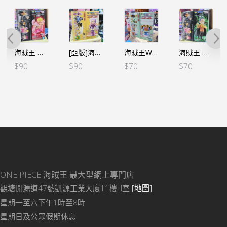
海賊王 WCF -好敵手-D明哥
[亞版]海賊王WCF -蛋頭島篇 VOL.3-邦妮
海賊王WCF -蛋頭島篇 VOL.1-索柏 (行版)
海賊王 WCF -好敵手-A沙鱷
$
90
$
90
$
70
$
70
ONE PIECE 海賊王
最大型網上專門店
觀塘開源道47號凱源工業大廈11樓H室
[地圖]
星期一至六下午1時至8時
星期日及公眾假期休息