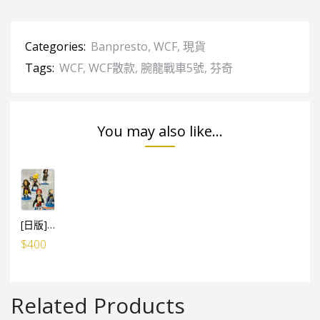
Categories:
Banpresto
,
WCF
,
現貨
Tags:
WCF
,
WCF散款
,
腕龍戰車5號
,
芬奇
You may also like...
[日版]海賊王WCF -FILM RED- VOL.3（5個SET）（日）
$
400
Related Products