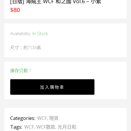
[日版] 海賊王 WCF 和之國 Vol.6 – 小紫
$
80
Availability:
In Stock
尺寸：約7CM高
庫存只剩 1
加入購物車
Categories:
WCF
,
現貨
Tags:
WCF
,
WCF散款
,
光月日和