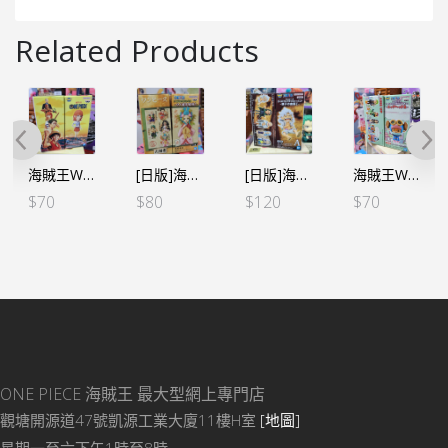
Related Products
海賊王WCF -NETFLIX 真人版 第一彈 娜美 (行版)
[日版]海賊王WCF -和之國完結篇- VOL.1 光月日和 小紫 (日)
[日版]海賊王 WCF -親子の血筋Ⅰ-五檔路飛
海賊王WCF -蛋頭島篇 VOL.1-索柏 (行版)
$
70
$
80
$
120
$
70
ONE PIECE 海賊王
最大型網上專門店
觀塘開源道47號凱源工業大廈11樓H室
[地圖]