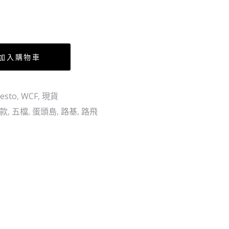
多
–
烈
陽
號
加入購物車
esto
,
WCF
,
現貨
散款
,
五檔
,
蛋頭島
,
路基
,
路飛