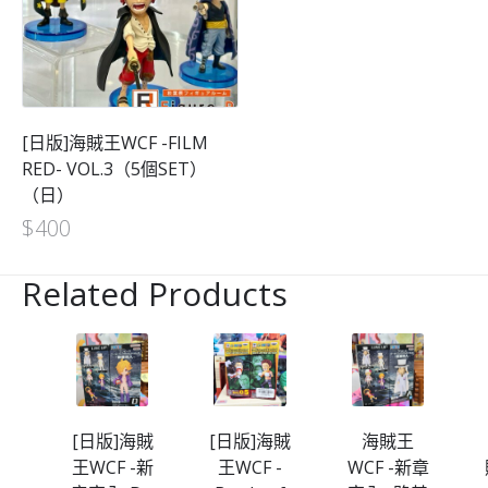
[日版]海賊王WCF -FILM
RED- VOL.3（5個SET）
（日）
$
400
Related Products
海賊
[日版]海賊
[日版]海賊
海賊王
-蛋
王WCF -新
王WCF -
WCF -新章