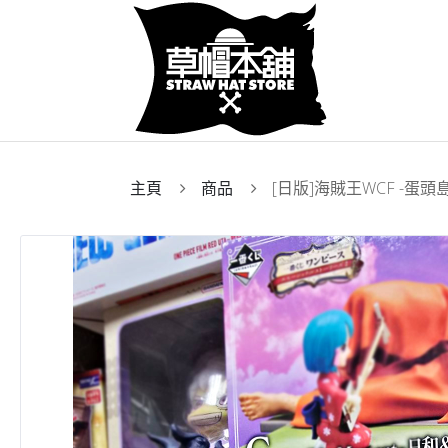
主頁
商品
[日版]海賊王WCF -蛋頭島