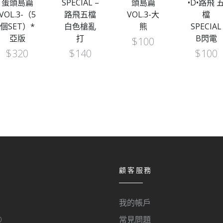
蛋頭島篇
SPECIAL –
頭島篇
•D•路飛 
VOL.3-（5
路飛五檔
VOL.3-大
檔
個SET）*
白色槍亂
熊
SPECIAL
亞版
打
B閃電
$
100
$
320
$
140
$
100
顧客服務
我的帳戶
O
常見問題