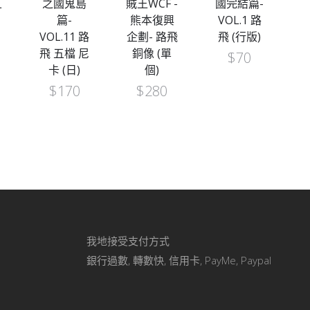
五
之國鬼島
賊王WCF -
國完結篇-
篇-
熊本復興
VOL.1 路
E
VOL.11 路
企劃- 路飛
飛 (行版)
2
飛 五檔 尼
銅像 (單
$
70
卡 (日)
個)
$
170
$
280
我地接受支付方式
銀行過數, 轉數快, 信用卡, PayMe, Paypal