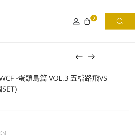
0
Product
[日
FUNKO
版]
Bitty
navigation
海
Pop!
CF -蛋頭島篇 VOL.3 五檔路飛VS
賊
Rides
SET)
王
路
WCF
飛
MEGA
乘
百
船
獸
系
凱
列
CM