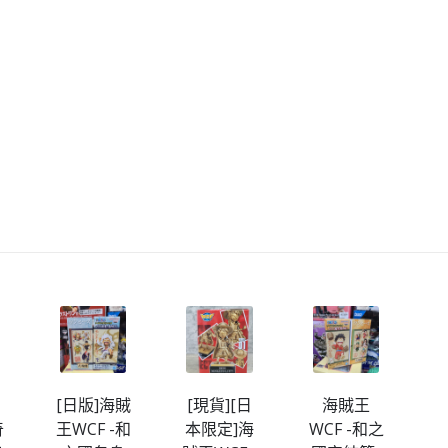
[日版]海賊
[現貨][日
海賊王
奇
王WCF -和
本限定]海
WCF -和之