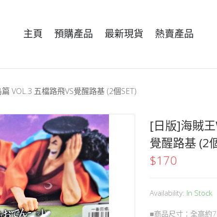
主頁
預購產品
最新現貨
熱賣產品
篇 VOL.3 五檔路飛VS覺醒路基 (2個SET)
[日版]海賊王W
覺醒路基 (2個
$
170
Availability:
In Stock
■商品尺寸：全高約7