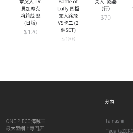
篇
章突入-Dr.
Battle of
突入- 路基
 路
貝加龐克
Luffy 四檔
（行）
檔
莉莉絲 惡
蛇人路飛
$
70
(日版)
VS卡二 (2
個SET)
$
120
$
188
分類
Tamashii
ONE PIECE 海賊王
最大型網上專門店
FiguartsZER