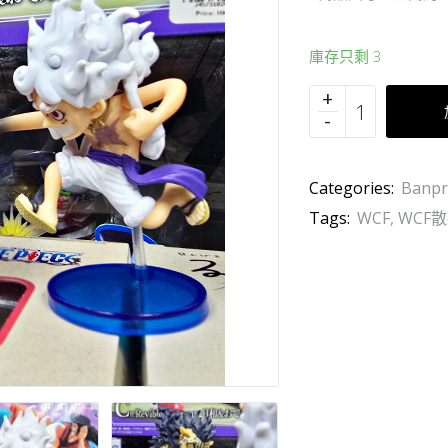
庫存只剩 3
Categories:
Banpr
Tags:
WCF
,
WCF