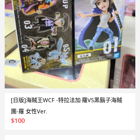
[日版]海賊王WCF -特拉法加·羅VS黑鬍子海賊
團-羅 女性Ver.
$
100