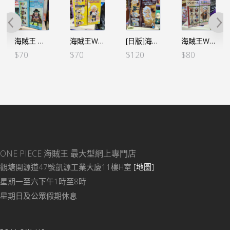
海賊王 WCF -最惡世代VOL.2-黑鬍子
海賊王WCF -蛋頭島篇 VOL.4-S鷹 鷹眼（行）
[日版]海賊王 WCF -親子の血筋Ⅰ-五檔路飛
海賊王WCF -和之國篇 VOL.2-羅 (行版)
$
70
$
70
$
120
$
80
ONE PIECE 海賊王
最大型網上專門店
觀塘開源道47號凱源工業大廈11樓H室
[地圖]
星期一至六下午1時至8時
星期日及公眾假期休息