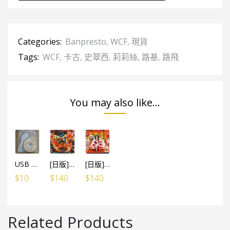
Categories:
Banpresto
,
WCF
,
現貨
Tags:
WCF
,
卡古
,
史翠西
,
莉莉絲
,
路基
,
路飛
You may also like...
USB LED燈 線1米長 (有開關制)
[日版]海賊王 WCF SPECIAL 炎帝 薩波
[日版]海賊王 WCF SPECIAL 蛇姬女帝 巳年
$
10
$
140
$
140
Related Products