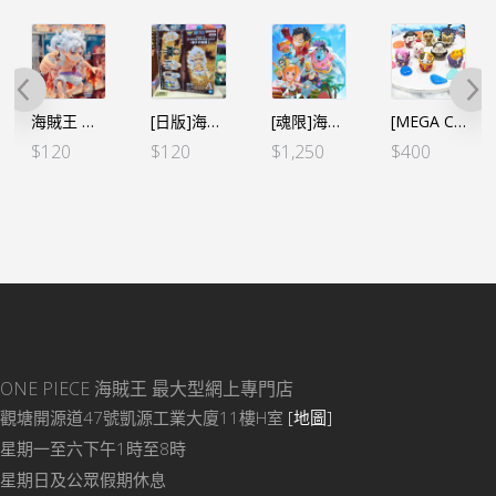
海賊王 MEGA WCF – 五檔 VS黃猿 蛋頭島 (行）
[日版]海賊王 WCF -親子の血筋Ⅰ-五檔路飛
[魂限]海賊王 WCF PREMEUM 草帽一夥-蛋頭Ver.-**行版
[MEGA CAT]《海賊王》蛋頭島編 (一盒全8隻)（行）
$
120
$
120
$
1,250
$
400
ONE PIECE 海賊王
最大型網上專門店
觀塘開源道47號凱源工業大廈11樓H室
[地圖]
星期一至六下午1時至8時
星期日及公眾假期休息