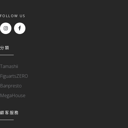
FOLLOW US
分類
Tamashii
FiguartsZERO
Banpresto
MegaHouse
顧客服務