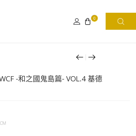
0
Product
[現
[日
貨]ONE
本
navigation
PIECE
限
CF -和之國鬼島篇- VOL.4 基德
FILM
定]
RED
日
UTA
本
～
7-
新
11
CM
時
限
代
定