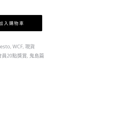
～
金
行
屬
版
杯
加入購物車
墊
全
esto
,
WCF
,
現貨
10
會員20點獎賞
,
鬼島篇
種