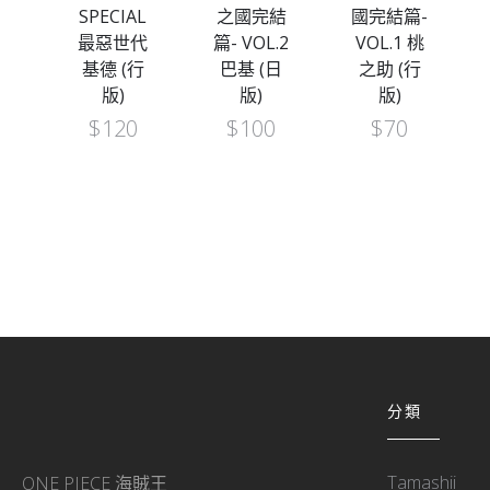
島
SPECIAL
之國完結
國完結篇-
.8
最惡世代
篇- VOL.2
VOL.1 桃
普
基德 (行
巴基 (日
之助 (行
版)
版)
版)
$
120
$
100
$
70
分類
Tamashii
ONE PIECE 海賊王