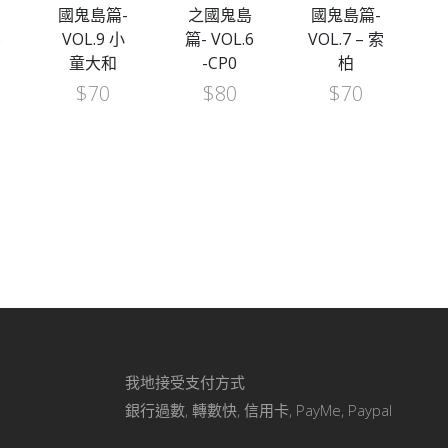
國鬼島篇-
之國鬼島
國鬼島篇-
6
VOL.9 小
篇- VOL.6
VOL.7 – 索
童大和
-CP0
柏
$
70
$
80
$
70
我地接受支付方式
銀行過數, 轉數快, 信用卡, PayMe, Paypal