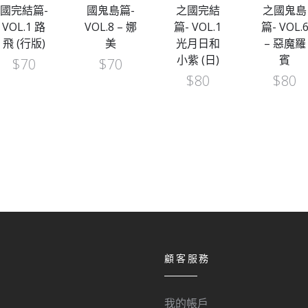
國完結篇-
國鬼島篇-
之國完結
之國鬼島
VOL.1 路
VOL.8 – 娜
篇- VOL.1
篇- VOL.
飛 (行版)
美
光月日和
– 惡魔羅
小紫 (日)
賓
$
70
$
70
$
80
$
80
顧客服務
我的帳戶