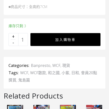
■商品尺寸：全高約7CM
庫存只剩 3
加入購物車
Categories:
Banpresto
,
WCF
,
現貨
Tags:
WCF
,
WCF散款
,
和之國
,
小紫
,
日和
,
會員20點
獎賞
,
鬼島篇
Related Products