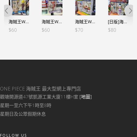
海賊王WCF -和之國鬼島篇- VOL.5 山治
海賊王WCF -和之國鬼島篇- VOL.1 福茲弗
海賊王WCF -和之國鬼島篇- VOL.7 – 索柏
[日版]海賊王WCF -和之國鬼島篇- VOL.3 桃之助
$
60
$
60
$
70
$
80
ONE PIECE 海賊王
最大型網上專門店
觀塘開源道47號凱源工業大廈11樓H室
[地圖]
星期一至六下午1時至8時
星期日及公眾假期休息
FOLLOW US