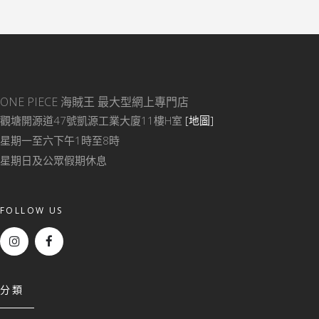
ONE PIECE 海賊王
最大型網上專門店
觀塘開源道47號凱源工業大廈11樓H室
[地圖]
星期一至六下午1時至8時
星期日及公眾假期休息
FOLLOW US
分類