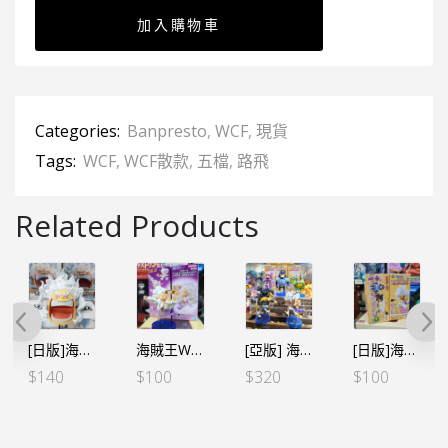
加入購物車
Categories:
Banpresto
,
WCF
,
現貨
Tags:
WCF
,
WCF散款
,
五檔
,
路飛
Related Products
[日版]海賊王 生活系列 VOL.3 路飛 五檔 小物盒 (日版)
海賊王WCF -蒙奇•D•路飛 五檔 SPECIAL C小眠
[亞版] 海賊王WCF -蛋頭島篇 VOL.3-（5個SET）*亞版
[日版]海賊王WCF -蛋頭島篇 VOL.3 – 路飛 五檔
$
140
$
100
$
320
$
100