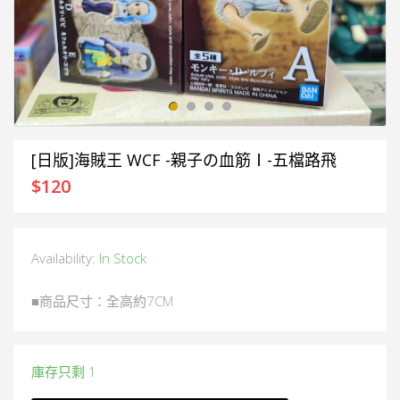
[日版]海賊王 WCF -親子の血筋Ⅰ-五檔路飛
$
120
Availability:
In Stock
■商品尺寸：全高約7CM
庫存只剩 1