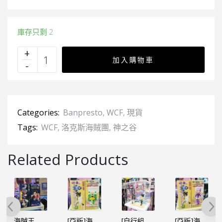
庫存只剩 2
加入購物車
Categories:
Banpresto
,
WCF
,
現貨
Tags:
WCF
,
洛克斯海賊團
,
神之谷
Related Products
海賊王 WCF -神之谷事件VOL.1-羅渣
[亞版]海賊王WCF -蛋頭島篇 VOL.3-愛迪生
[自行組裝] WCF LOG / 食玩 ／ 景品 多用途防塵展示盒 (設活動門) 15cm高x15cm闊x10cm深
[亞版]海賊王WCF -蛋頭島篇 VOL.3-邦妮