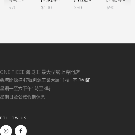
$
70
$
100
$
30
$
90
ONE PIECE 海賊王
最大型網上專門店
觀塘開源道47號凱源工業大廈11樓H室
[地圖]
星期一至六下午1時至8時
星期日及公眾假期休息
FOLLOW US