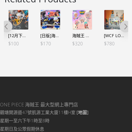
[12月下旬][日本魂限]海賊王 X NBA 聯名 WCF 路飛五檔 [全數HK$170/訂金$100]
[日版]海賊王WCF -蛋頭島篇 VOL.3 五檔路飛VS覺醒路基 (2個SET)
海賊王 WCF -History of Jewelry Bonney邦妮(5個SET）
[WCF LOG STORIES] 海賊王 VOL.17 羅賓 我想活下去!!!+司法島- VOL.1+2 (12個SET）
$
100
$
170
$
320
$
780
ONE PIECE 海賊王
最大型網上專門店
觀塘開源道47號凱源工業大廈11樓H室
[地圖]
星期一至六下午1時至8時
星期日及公眾假期休息