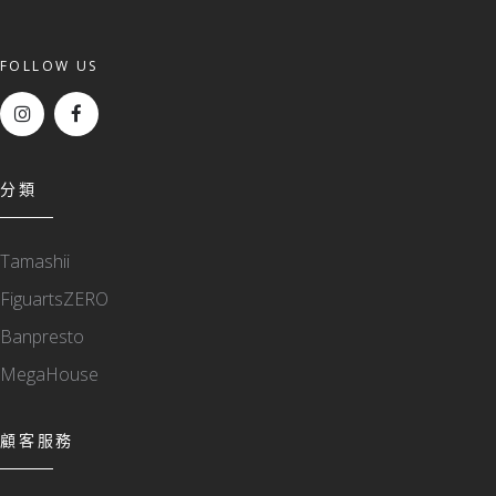
FOLLOW US
分類
Tamashii
FiguartsZERO
Banpresto
MegaHouse
顧客服務