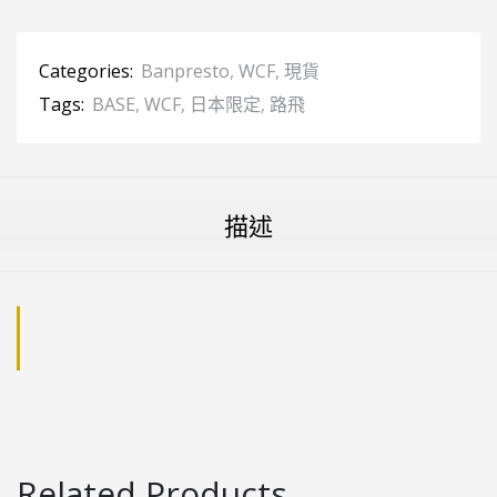
Categories:
Banpresto
,
WCF
,
現貨
Tags:
BASE
,
WCF
,
日本限定
,
路飛
描述
Related Products