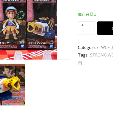
庫存只剩 2
Categories:
WCF
,
Tags:
STRONG W
飛