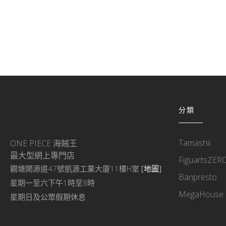
分類
Tamashii
ONE PIECE 海賊王
最大型網上專門店
FiguartsZER
觀塘開源道47號凱源工業大廈11樓H室
[地圖]
Banpresto
星期一至六下午1時至8時
MegaHouse
星期日及公眾假期休息