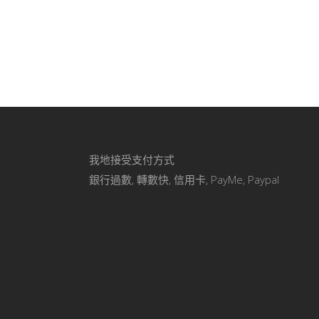
我地接受支付方式
銀行過數, 轉數快, 信用卡, PayMe, Paypal