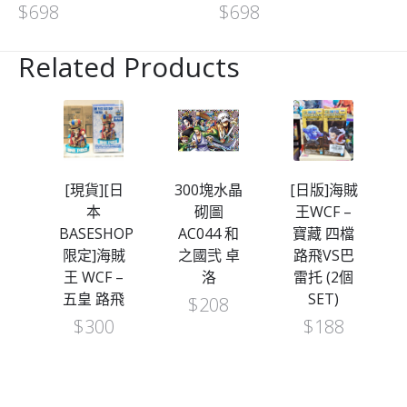
$
698
$
698
Related Products
J應
[現貨][日
300塊水晶
[日版]海賊
]
本
砌圖
王WCF –
別
BASESHOP
AC044 和
寶藏 四檔
限定]海賊
之國弐 卓
路飛VS巴
G
王 WCF –
洛
雷托 (2個
只有
五皇 路飛
SET)
$
208
連
$
300
$
188