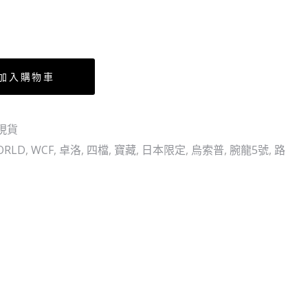
VOL.2-
魯
凱
諾
多
加入購物車
現貨
ORLD
,
WCF
,
卓洛
,
四檔
,
寶藏
,
日本限定
,
烏索普
,
腕龍5號
,
路