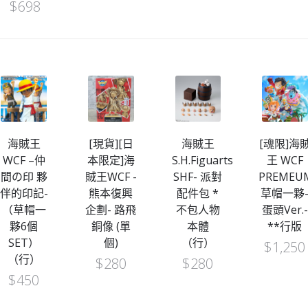
$
698
海賊王
[現貨][日
海賊王
[魂限]海
WCF –仲
本限定]海
S.H.Figuarts
王 WCF
間の印 夥
賊王WCF -
SHF- 派對
PREMEU
伴的印記-
熊本復興
配件包 *
草帽一夥
（草帽一
企劃- 路飛
不包人物
蛋頭Ver.-
夥6個
銅像 (單
本體
**行版
SET）
個)
（行）
$
1,250
（行）
$
280
$
280
$
450