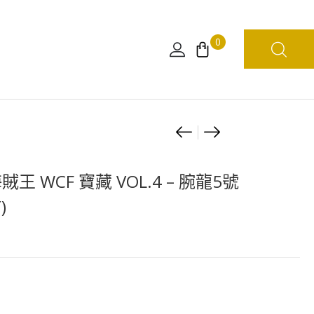
0
Product
海
海
賊
賊
navigation
王
王
賊王 WCF 寶藏 VOL.4 – 腕龍5號
WCF
WCF
)
-
-
神
好
之
敵
谷
手-
事
B
件
布