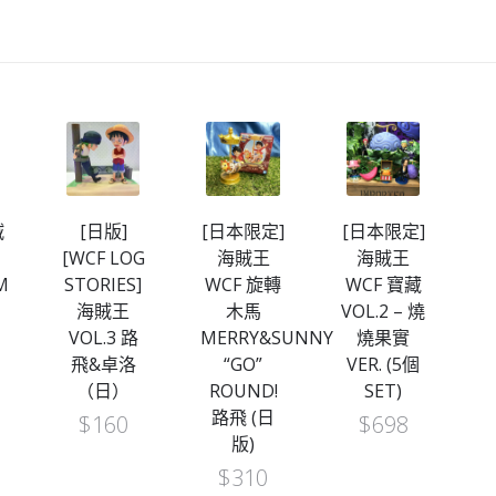
賊
[日版]
[日本限定]
[日本限定]
[
[WCF LOG
海賊王
海賊王
M
STORIES]
WCF 旋轉
WCF 寶藏
W
-
海賊王
木馬
VOL.2 – 燒
VOL.3 路
MERRY&SUNNY
燒果實
飛&卓洛
“GO”
VER. (5個
（日）
ROUND!
SET)
路飛 (日
$
160
$
698
版)
$
310