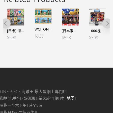
WCF ONE PIECE STAMPEDE Vol.1+2 (12個SET)
[日版] 海賊王 WCF 和之國 STYLE – 草帽一夥9個SET(沒有牌) *忍者日版
[日本限定] 海賊王 WCF 寶藏 VOL.4 – 腕龍5號VER. (5個SET)
1000塊砌圖 鬼ヶ島決戦!! 鬼島決戰 (日版)
$
930
$
998
$
598
$
308
ONE PIECE 海賊王
最大型網上專門店
觀塘開源道47號凱源工業大廈11樓H室
[地圖]
星期一至六下午1時至8時
星期日及公眾假期休息