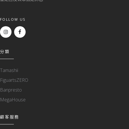
FOLLOW US
分類
Tamashii
FiguartsZERO
Banpresto
MegaHouse
顧客服務