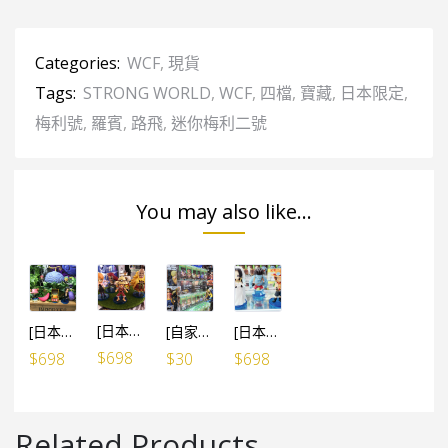
Categories:
WCF
,
現貨
Tags:
STRONG WORLD
,
WCF
,
四檔
,
寶藏
,
日本限定
,
梅利號
,
羅賓
,
路飛
,
迷你梅利二號
You may also like...
[日本限定] 海賊王 WCF 寶藏 VOL.1 – 烈陽號VER. (5個SET)
[日本限定] 海賊王 WCF 寶藏 VOL.2 – 燒燒果實VER. (5個SET)
[自家設計] WCF 膠盒 (可放6盒WCF) / 5個
[日本限定] 海賊王 WCF 寶藏 VOL.3 – 熊猫人VER. (5個SET)
$
698
$
698
$
30
$
698
Related Products