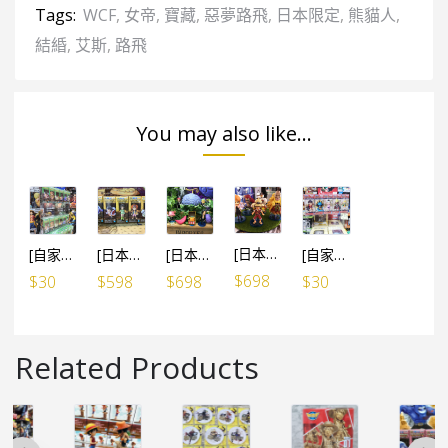
Tags:
WCF
,
女帝
,
寶藏
,
惡夢路飛
,
日本限定
,
熊貓人
,
結緍
,
艾斯
,
路飛
You may also like...
[日本限定] 海賊王 WCF 寶藏 VOL.1 – 烈陽號VER. (5個SET)
[自家設計] WCF 膠盒 (可放6盒WCF) / 5個
[日本限定] 海賊王 WCF 寶藏 VOL.4 – 小梅利2號VER. (5個SET)
[日本限定] 海賊王 WCF 寶藏 VOL.2 – 燒燒果實VER. (5個SET)
[自家設計] WCF 膠盒 (可放5盒WCF) / 5個
$
698
$
30
$
598
$
698
$
30
Related Products