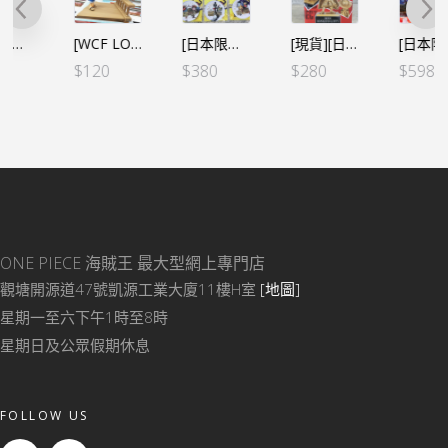
[WCF LOG STORIES] 海賊王 VOL.13 路飛與艾斯（行）
[日本限定]日本7-11 限定金屬杯墊 全10種
[現貨][日本限定]海賊王WCF -熊本復興企劃- 路飛銅像 (單個)
[日本限定] 海賊王 WCF 寶藏 VOL.4 – 腕龍5號VER. (5個SET)
$
120
$
380
$
280
$
598
ONE PIECE 海賊王
最大型網上專門店
觀塘開源道47號凱源工業大廈11樓H室
[地圖]
星期一至六下午1時至8時
星期日及公眾假期休息
FOLLOW US