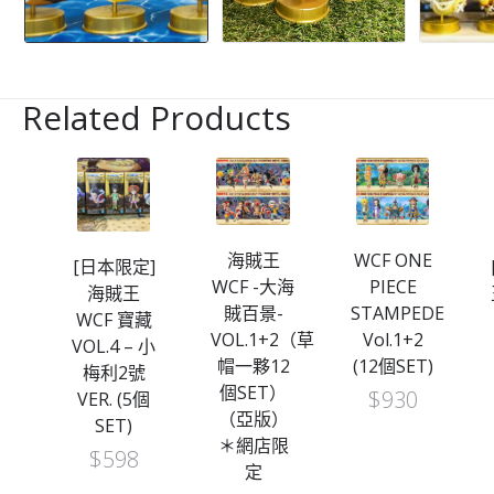
Related Products
海賊王
WCF ONE
定]
[日本限定]
WCF -大海
PIECE
王
海賊王
賊百景-
STAMPEDE
熊本
WCF 寶藏
VOL.1+2（草
Vol.1+2
-
VOL.4 – 小
帽一夥12
(12個SET)
像
梅利2號
個SET）
$
930
VER. (5個
（亞版）
SET)
＊網店限
$
598
定