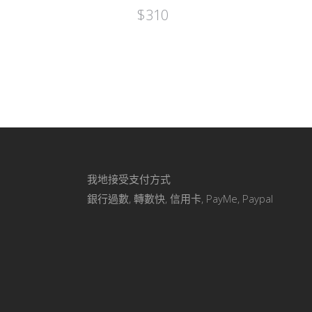
$
310
我地接受支付方式
銀行過數, 轉數快, 信用卡, PayMe, Paypal