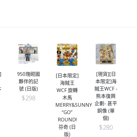
]
950塊砌圖
[現貨][日
[
[日本限定]
夥伴的記
本限定]海
海賊王
本
號 (日版)
賊王WCF -
WCF 旋轉
-
熊本復興
V
$
298
木馬
企劃- 甚平
MERRY&SUNNY
銅像 (單
“GO”
個)
ROUND!
$
280
芬奇 (日
版)