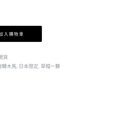
檔
木
地
馬
墊
MERRY&SUNNY
約
“GO”
加入購物車
70CM
ROUND!
長
索
拍
現貨
(日
旋轉木馬
,
日本限定
,
草帽一夥
版)