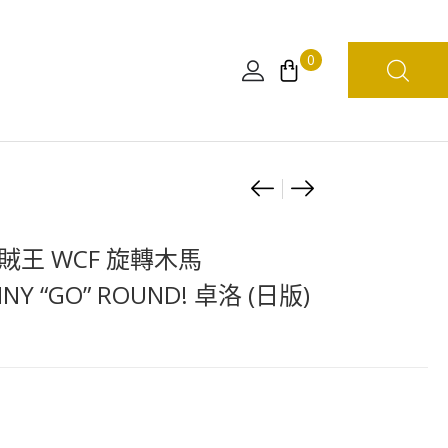
0
Product
[日
[日
本
本
navigation
限
限
賊王 WCF 旋轉木馬
定]
定]
NY “GO” ROUND! 卓洛 (日版)
海
海
賊
賊
王
王
路
WCF
飛
旋
五
轉