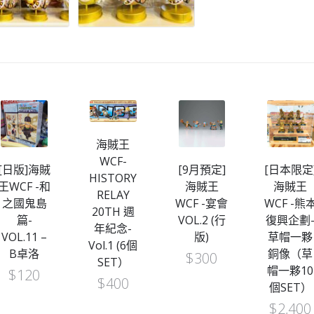
海賊王
WCF-
[日版]海賊
[9月預定]
[日本限定
HISTORY
王WCF -和
海賊王
海賊王
RELAY
之國鬼島
WCF -宴會
WCF -熊
20TH 週
篇-
VOL.2 (行
復興企劃
年紀念-
VOL.11 –
版)
草帽一夥
Vol.1 (6個
B卓洛
銅像（草
$
300
SET）
帽一夥10
$
120
$
400
個SET）
$
2,400