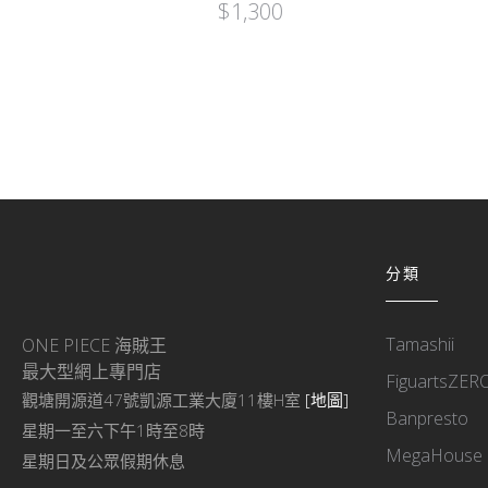
$
1,300
分類
Tamashii
ONE PIECE 海賊王
最大型網上專門店
FiguartsZER
觀塘開源道47號凱源工業大廈11樓H室
[地圖]
Banpresto
星期一至六下午1時至8時
MegaHouse
星期日及公眾假期休息