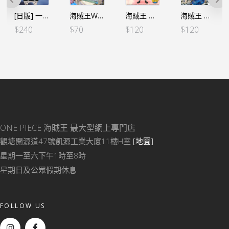
海賊王WCF -蛋頭島篇 VOL.1-索柏 (行版)
海賊王 MEGA WCF – 巴索羅繆·大熊 (行）
海賊王 MEGA WCF – 巴索羅繆·大熊 父之拳 (行)
[日版] 一番くじ -蛋頭島- G賞 S熊
$
70
$
120
$
120
$
240
ONE PIECE 海賊王
最大型網上專門店
觀塘開源道47號凱源工業大廈11樓H室
[地圖]
星期一至六下午1時至8時
星期日及公眾假期休息
FOLLOW US