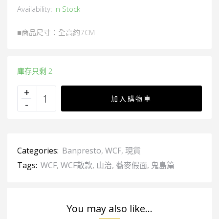
Availability:
In Stock
■商品尺寸：全高約7CM
庫存只剩 2
加入購物車
Categories:
Banpresto
,
WCF
,
現貨
Tags:
WCF
,
WCF散款
,
山治
,
蕎麥假面
,
鬼島篇
You may also like...