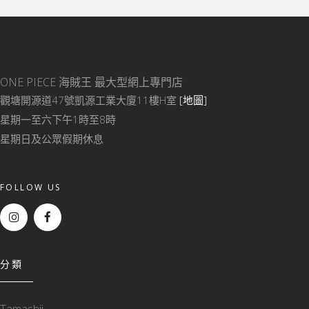
ONE PIECE 海賊王
最大型網上專門店
觀塘開源道47號凱源工業大廈11樓H室
[地圖]
星期一至六下午1時至8時
星期日及公眾假期休息
FOLLOW US
分類
Tamashii