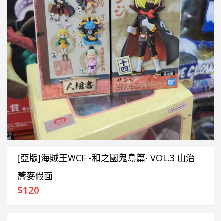
[亞版]海賊王WCF -和之國鬼島篇- VOL.3 山治
蕎麥假面
$
120