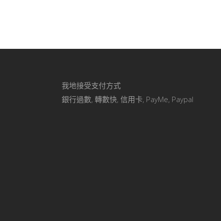
我地接受支付方式
銀行過數, 轉數快, 信用卡, PayMe, Paypal