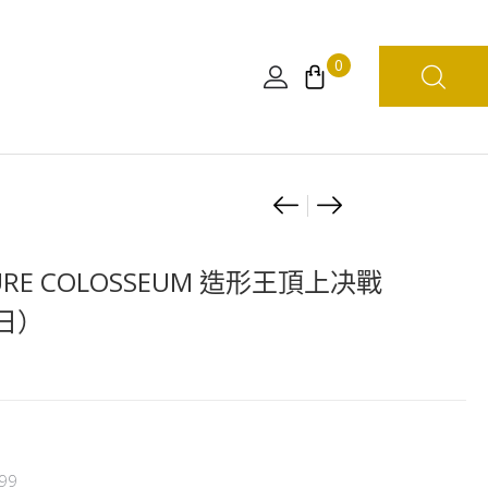
0
Product
Sculture
海
BIG
賊
navigation
造
王
GURE COLOSSEUM 造形王頂上决戰
形
DXF
（日）
王
～
頂
THE
上
GRANDLINE
决
MEN
戰
～
Ⅵ
和
99