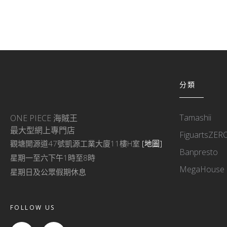
分類
Tamashii
ONE PIECE 海賊王
最大型網上專門店
FiguartsZER
觀塘開源道47號凱源工業大廈11樓H室
[地圖]
Banpresto
星期一至六下午1時至8時
MegaHouse
星期日及公眾假期休息
FOLLOW US