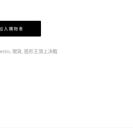
vol.5
之
史
國
莫
Vol.6
加入購物車
卡
烏
（日）
索
八
esto
,
現貨
,
造形王頂上决戰
（日）