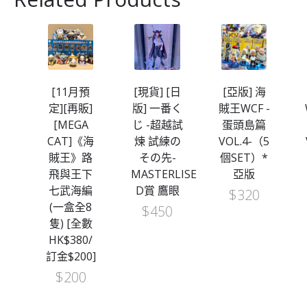
海賊
[11月預
[現貨] [日
[亞版] 海
定][再販]
版] 一番く
賊王WCF -
E
[MEGA
じ -超越試
蛋頭島篇
D
CAT]《海
煉 試練の
VOL.4-（5
TION-
賊王》路
その先-
個SET）*
飛與王下
MASTERLISE
亞版
）
七武海編
D賞 鷹眼
$
320
(一盒全8
$
450
隻) [全數
HK$380/
訂金$200]
$
200