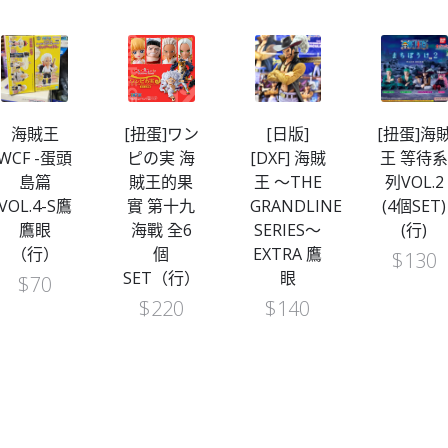
海賊王
[扭蛋]ワン
[日版]
[扭蛋]海
WCF -蛋頭
ピの実 海
[DXF] 海賊
王 等待
島篇
賊王的果
王 ～THE
列VOL.2
VOL.4-S鷹
實 第十九
GRANDLINE
(4個SET)
鷹眼
海戰 全6
SERIES～
(行)
（行）
個
EXTRA 鷹
$
130
SET（行）
眼
$
70
$
220
$
140