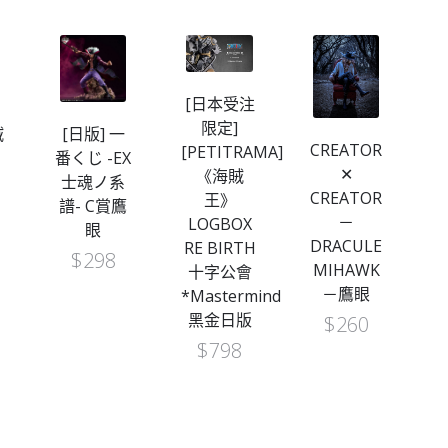
[日本受注
W
限定]
賊
[日版] 一
CREATOR
[PETITRAMA]
系
番くじ -EX
✕
《海賊
士魂ノ系
CREATOR
王》
譜- C賞鷹
－
LOGBOX
眼
DRACULE
RE BIRTH
$
298
MIHAWK
十字公會
－鷹眼
*Mastermind
黑金日版
$
260
$
798