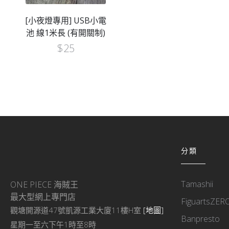
[小夜燈專用] USB小電
池 線1米長 (有開關制)
$
25
分類
Tamashii
ONE PIECE 海賊王
最大型網上專門店
FiguartsZER
觀塘開源道47號凱源工業大廈11樓H室
[地圖]
Banpresto
星期一至六下午1時至8時