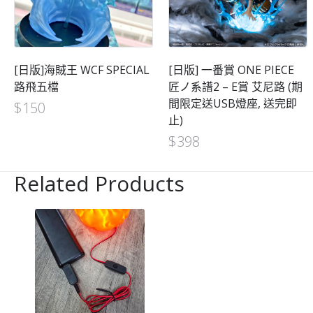
[日版]海賊王 WCF SPECIAL
[日版] 一番賞 ONE PIECE
路飛五檔
匠ノ系譜2 – E賞 艾尼路 (期
間限定送USB燈座, 送完即
$
150
止)
$
398
Related Products