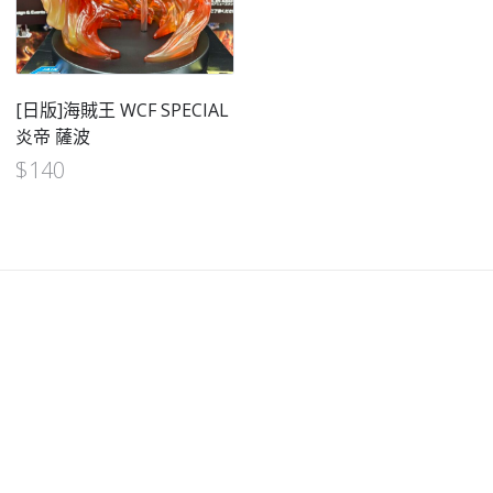
[日版]海賊王 WCF SPECIAL
炎帝 薩波
$
140