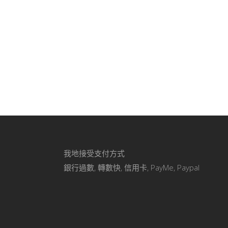
我地接受支付方式
銀行過數, 轉數快, 信用卡, PayMe, Paypal