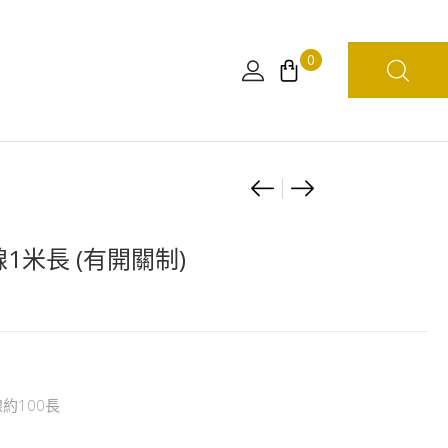
0
Product
[DXF]
[日
海
本
navigation
賊
限
 線1米長 (有開關制)
王
定]
～
海
THE
賊
GRANDLINE
王
SERIES
小
約100長
～
公
史
仔