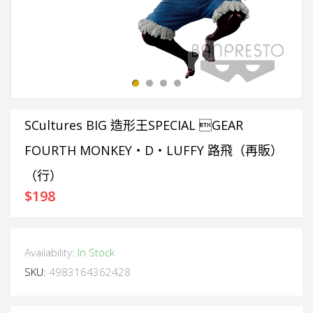
SCultures BIG 造形王SPECIAL GEAR
FOURTH MONKEY・D・LUFFY 路飛（再販）
（行）
$
198
Availability:
In Stock
SKU:
4983164362428