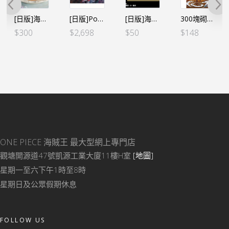
[日版]海賊王 Paldolce collection vol.1 3款SET
[日版]Portrait.Of.Pirates POP ONE PIECE“SA-MAXIMUM” 路飛。四檔蛇人（日）
[日版]海賊王咭牌遊戲 起始牌組 路飛 [ST-08]
300塊砌圖四檔「彈跳人」！！！
$
300
$
2,698
$
50
$
148
ONE PIECE 海賊王
最大型網上專門店
觀塘開源道47號凱源工業大廈11樓H室
[地圖]
星期一至六下午1時至8時
星期日及公眾假期休息
FOLLOW US