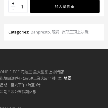
加入購物車
Categories:
Banpresto
,
現貨
,
造形王頂上决戰
ONE PIECE 海賊王
最大型網上專門店
觀塘開源道47號凱源工業大廈11樓H室
[地圖]
星期一至六下午1時至8時
星期日及公眾假期休息