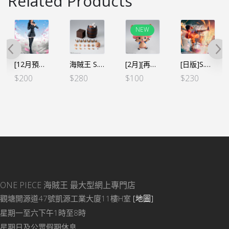
Related Products
NEW
[12月預定]海賊王 S.H.Figuarts SHF -羅賓(行版) [全數HK$420/訂金$200]
海賊王 S.H.Figuarts SHF- 派對配件包 *不包人物本體（行）
[2月][再販]海賊王 S.H.Figuarts 索柏 -磁鼓島 (行) [全數HK$190/訂金$100]
[日版]S.H.Figuarts SHF 莫奇・D・路飛 -鬼島討伐-
$
200
$
280
$
100
$
230
ONE PIECE 海賊王
最大型網上專門店
觀塘開源道47號凱源工業大廈11樓H室
[地圖]
星期一至六下午1時至8時
星期日及公眾假期休息