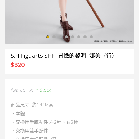
S.H.Figuarts SHF -冒險的黎明- 娜美（行）
$
320
Availability:
In Stock
商品尺寸: 約14CM高
・本體
・交換用手腕配件 左2種、右3種
・交換用雙手配件