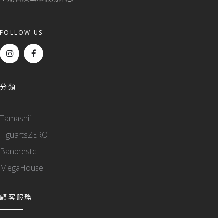
FOLLOW US
分類
Tamashii
FiguartsZERO
Banpresto
MegaHouse
顧客服務