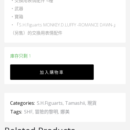
・交換用表情配件 4種
・武器
・寶箱
・「S.H.Figuarts MONKEY.D.LUFFY -ROMANCE DAWN-」
（另售）的交換用表情配件
庫存只剩 1
加入購物車
Categories:
S.H.Figuarts
,
Tamashii
,
現貨
Tags:
SHF
,
冒險的黎明
,
娜美