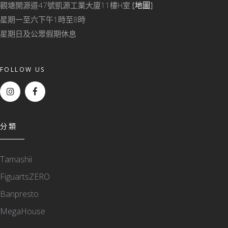
觀塘開源道47號凱源工業大廈11樓H室
[地圖]
星期一至六下午1時至8時
星期日及公眾假期休息
FOLLOW US
分類
Tamashii
FiguartsZERO
Banpresto
MegaHouse