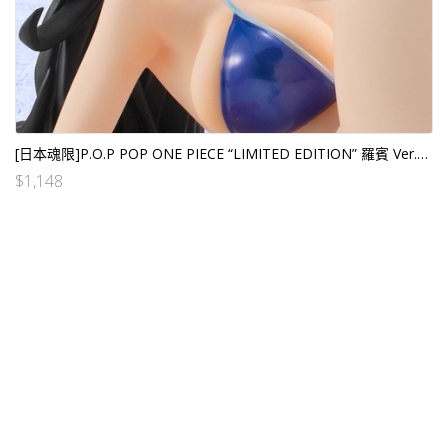
[日本魂限]P.O.P POP ONE PIECE “LIMITED EDITION” 羅賓 Ver.BB_SP 20th (日版)
$
1,148